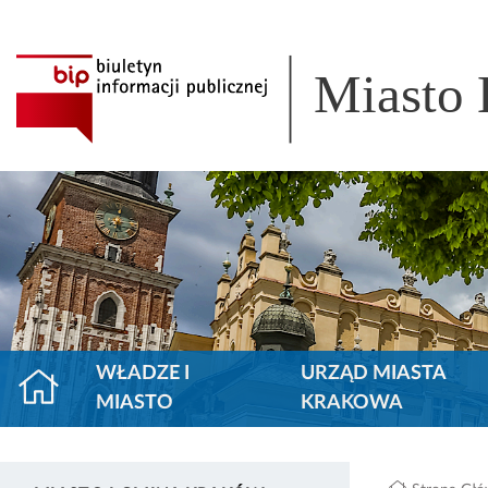
Miasto
WŁADZE I
URZĄD MIASTA
MIASTO
KRAKOWA