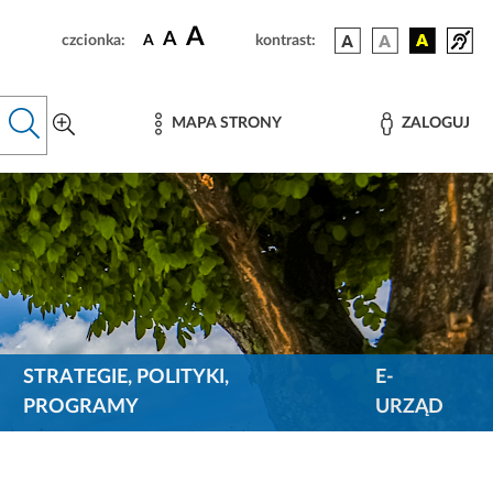
A
A
czcionka:
A
kontrast:
MAPA STRONY
ZALOGUJ
STRATEGIE, POLITYKI,
E-
PROGRAMY
URZĄD