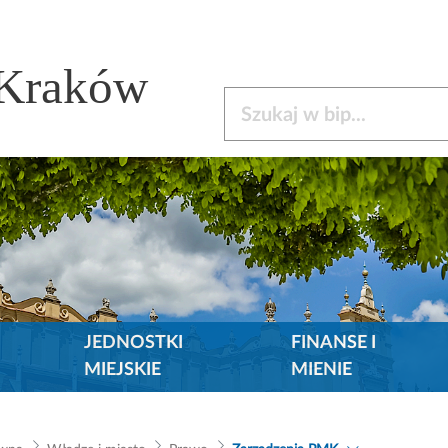
 Kraków
Szukaj w bip
JEDNOSTKI
FINANSE I
MIEJSKIE
MIENIE