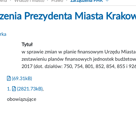
ówna
Władze i miasto
Prawo
Zarządzenia PMK
zenia Prezydenta Miasta Krako
rka
Tytuł
w sprawie zmian w planie finansowym Urzędu Miasta
zestawieniu planów finansowych jednostek budżetow
2017 (dot. działów: 750, 754, 801, 852, 854, 855 i 926
(69.31kB)
1.
(2821.73kB)
,
obowiązujące