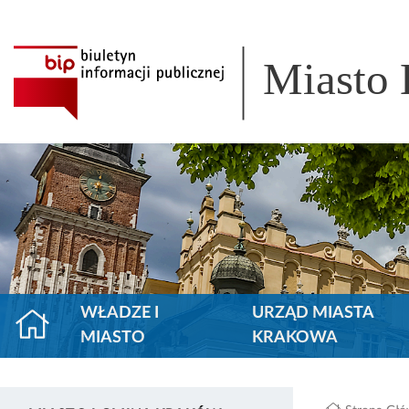
Miasto
WŁADZE I
URZĄD MIASTA
MIASTO
KRAKOWA