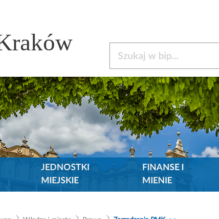
 Kraków
Szukaj w bip
JEDNOSTKI
FINANSE I
MIEJSKIE
MIENIE