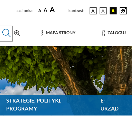
A
A
czcionka:
A
kontrast:
MAPA STRONY
ZALOGUJ
STRATEGIE, POLITYKI,
E-
PROGRAMY
URZĄD