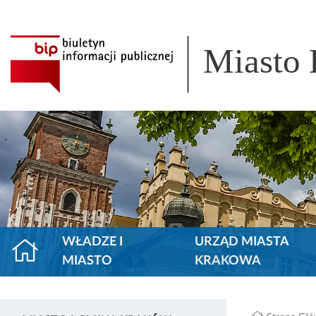
Miasto
WŁADZE I
URZĄD MIASTA
MIASTO
KRAKOWA