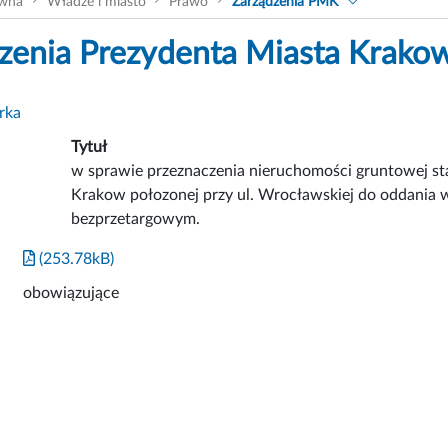
ówna
Władze i miasto
Prawo
Zarządzenia PMK
zenia Prezydenta Miasta Krako
rka
Tytuł
w sprawie przeznaczenia nieruchomości gruntowej st
Krakow połozonej przy ul. Wrocławskiej do oddania 
bezprzetargowym.
(253.78kB)
obowiązujące