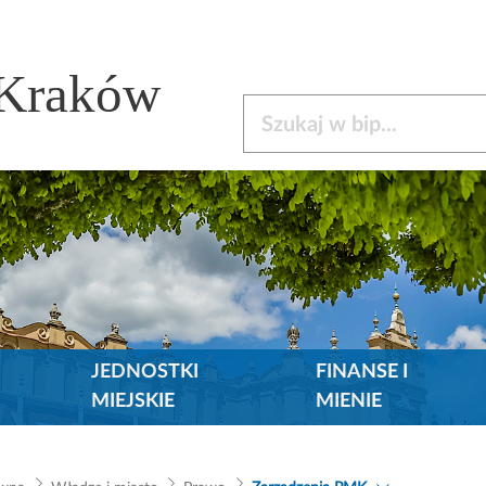
 Kraków
Szukaj w bip
JEDNOSTKI
FINANSE I
MIEJSKIE
MIENIE