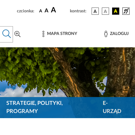
A
A
czcionka:
A
kontrast:
MAPA STRONY
ZALOGUJ
STRATEGIE, POLITYKI,
E-
PROGRAMY
URZĄD