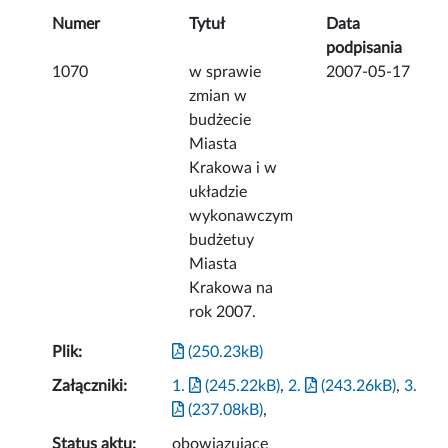
Numer
Tytuł
Data
podpisania
1070
w sprawie
2007-05-17
zmian w
budżecie
Miasta
Krakowa i w
układzie
wykonawczym
budżetuy
Miasta
Krakowa na
rok 2007.
Plik:
(250.23kB)
Załączniki:
1.
(245.22kB)
,
2.
(243.26kB)
,
3.
(237.08kB)
,
Status aktu:
obowiązujące