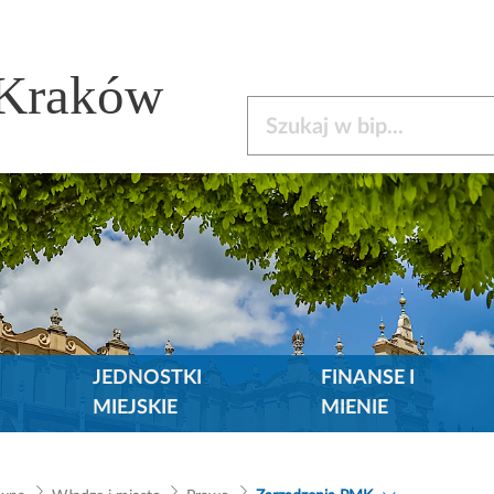
 Kraków
Szukaj w bip
JEDNOSTKI
FINANSE I
MIEJSKIE
MIENIE