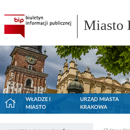
Miasto
WŁADZE I
URZĄD MIASTA
MIASTO
KRAKOWA