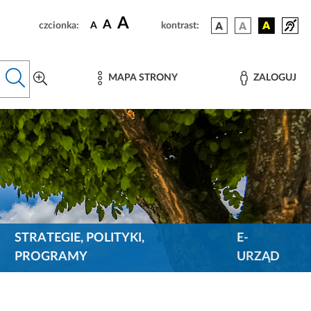
A
A
czcionka:
A
kontrast:
MAPA STRONY
ZALOGUJ
STRATEGIE, POLITYKI,
E-
PROGRAMY
URZĄD