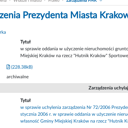
ówna
Władze i miasto
Prawo
Zarządzenia PMK
zenia Prezydenta Miasta Krako
rka
Tytuł
w sprawie oddania w użyczenie nieruchomości grunt
Miejskiej Kraków na rzecz "Hutnik Kraków" Sportowej
(228.38kB)
archiwalne
Zarządzenia uchyla
Tytuł
w sprawie uchylenia zarządzenia Nr 72/2006 Prezyde
stycznia 2006 r. w sprawie oddania w użyczenie nier
własność Gminy Miejskiej Kraków na rzecz "Hutnik K