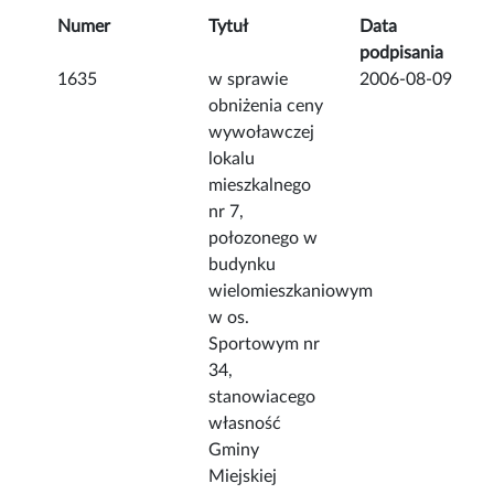
Numer
Tytuł
Data
podpisania
1635
w sprawie
2006-08-09
obniżenia ceny
wywoławczej
lokalu
mieszkalnego
nr 7,
połozonego w
budynku
wielomieszkaniowym
w os.
Sportowym nr
34,
stanowiacego
własność
Gminy
Miejskiej