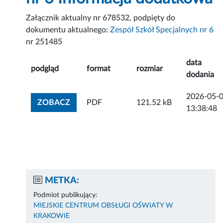
Załącznik aktualny nr 678532, podpięty do
dokumentu aktualnego:
Zespół Szkół Specjalnych nr 6
nr 251485
data
podgląd
format
rozmiar
dodania
2026-05-
ZOBACZ ZAŁĄCZNIK
ZOBACZ
PDF
121.52 kB
13:38:48
METKA:
Podmiot publikujący:
MIEJSKIE CENTRUM OBSŁUGI OŚWIATY W
KRAKOWIE