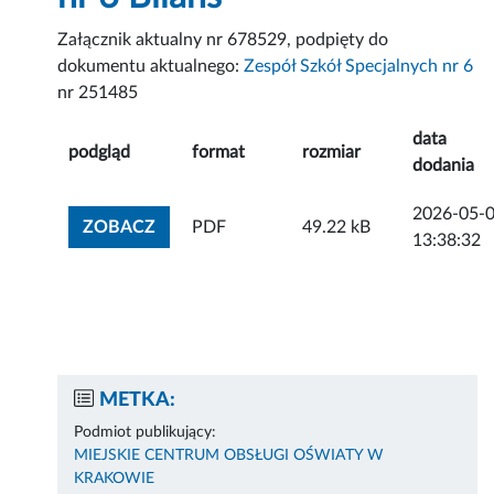
Załącznik aktualny nr 678529, podpięty do
dokumentu aktualnego:
Zespół Szkół Specjalnych nr 6
nr 251485
data
podgląd
format
rozmiar
dodania
2026-05-
ZOBACZ ZAŁĄCZNIK
ZOBACZ
PDF
49.22 kB
13:38:32
METKA:
Podmiot publikujący:
MIEJSKIE CENTRUM OBSŁUGI OŚWIATY W
KRAKOWIE