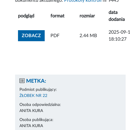
dokumentu aktualnego:
Protokoły kontroli
nr 9445
data
podgląd
format
rozmiar
dodania
2025-09-
ZOBACZ ZAŁĄCZNIK
ZOBACZ
PDF
2.44 MB
18:10:27
METKA:
Podmiot publikujący:
ŻŁOBEK NR 22
Osoba odpowiedzialna:
ANITA KURA
Osoba publikująca:
ANITA KURA