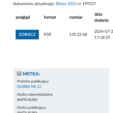
dokumentu aktualnego:
Bilans 2023
nr 199237
data
podgląd
format
rozmiar
dodania
2024-07-
ZOBACZ ZAŁĄCZNIK
ZOBACZ
PDF
139.22 kB
17:18:29
METKA:
Podmiot publikujący:
ŻŁOBEK NR 22
Osoba odpowiedzialna:
ANITA KURA
Osoba publikująca: