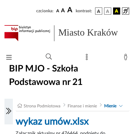
A
A
czcionka:
A
kontrast:
Miasto Kraków
BIP MJO - Szkoła
Podstawowa nr 21
Strona Podmiotowa
Finanse i mienie
Mienie
wykaz umów.xlsx
Załącznik aktualny nr 476464, podpięty do