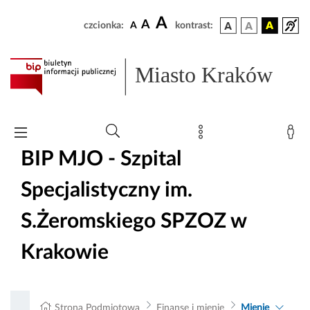
A
A
czcionka:
A
kontrast:
Miasto Kraków
BIP MJO - Szpital
Specjalistyczny im.
S.Żeromskiego SPZOZ w
Krakowie
Strona Podmiotowa
Finanse i mienie
Mienie