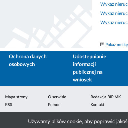
Wykaz nieruch
Wykaz nieruch
Wykaz nieruch
Pokaż metkę
Ochrona danych
Udostępnianie
osobowych
informacji
publicznej na
wniosek
Mapa strony
O serwisie
Redakcja BIP MK
RSS
Pomoc
Kontakt
Używamy plików cookie, aby poprawić jakoś