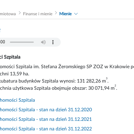
dmiotowa
Finanse i mienie
Mienie
e
i Szpitala
omości Szpitala im. Stefana Żeromskiego SP ZOZ w Krakowie po
chni 13,59 ha.
3
kubatura budynków Szpitala wynosi: 131 282,26 m
.
2
chnia użytkowa Szpitala obejmuje obszar: 30 071,94 m
.
homości Szpitala
omości Szpitala - stan na dzień 31.12.2020
omości Szpitala - stan na dzień 31.12.2021
omości Szpitala - stan na dzień 31.12.2022