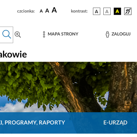
A
A
czcionka:
A
kontrast:
MAPA STRONY
ZALOGUJ
rakowie
KI, PROGRAMY, RAPORTY
E-URZĄD