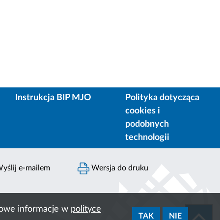
Instrukcja BIP MJO
Polityka dotycząca
cookies i
podobnych
technologii
yślij e-mailem
Wersja do druku
ółowe informacje w
polityce
TAK
NIE