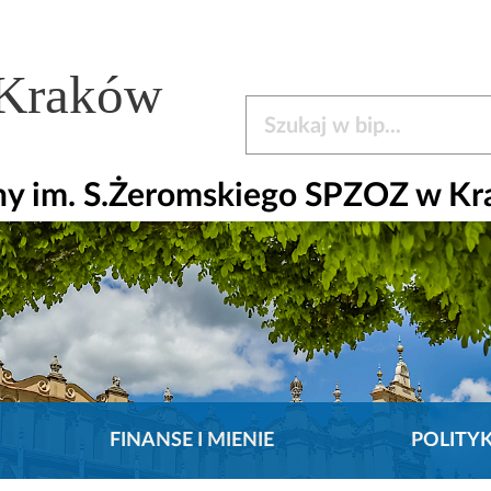
 Kraków
Szukaj w bip
czny im. S.Żeromskiego SPZOZ w K
FINANSE I MIENIE
POLITY