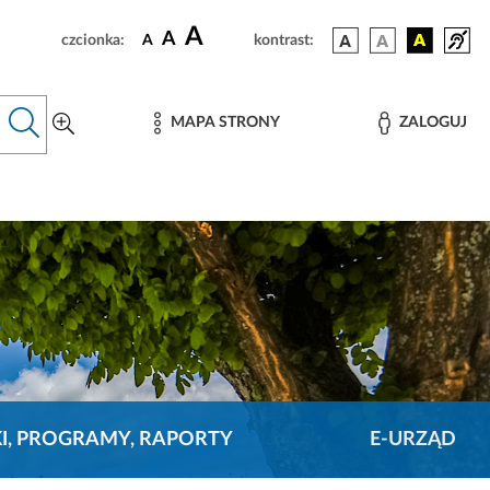
A
A
czcionka:
A
kontrast:
MAPA STRONY
ZALOGUJ
KI, PROGRAMY, RAPORTY
E-URZĄD