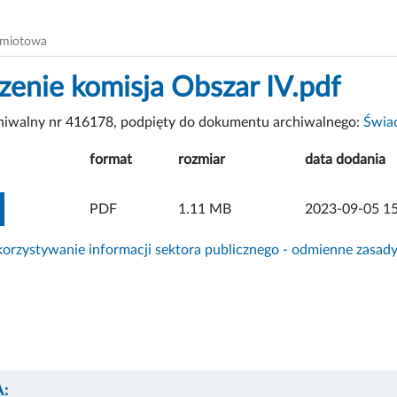
dmiotowa
zenie komisja Obszar IV.pdf
chiwalny nr 416178, podpięty do dokumentu archiwalnego:
Świad
format
rozmiar
data dodania
ZOBACZ ZAŁĄCZNIK
PDF
1.11 MB
2023-09-05 15
rzystywanie informacji sektora publicznego - odmienne zasad
: