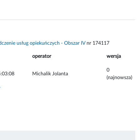
czenie usług opiekuńczych - Obszar IV
nr 174117
operator
wersja
0
:03:08
Michalik Jolanta
(najnowsza)
y