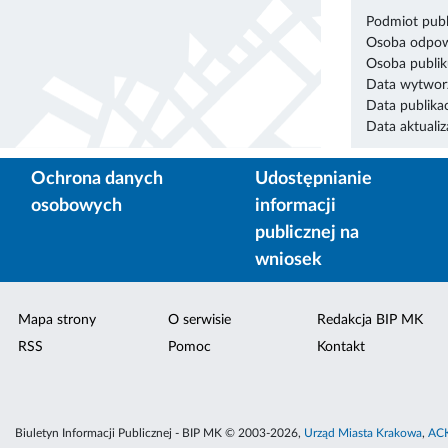
Podmiot publ
Osoba odpowi
Osoba publik
Data wytworz
Data publikac
Data aktualiza
Ochrona danych
Udostępnianie
osobowych
informacji
publicznej na
wniosek
Mapa strony
O serwisie
Redakcja BIP MK
RSS
Pomoc
Kontakt
Biuletyn Informacji Publicznej - BIP MK © 2003-2026,
Urząd Miasta Krakowa
,
ACK