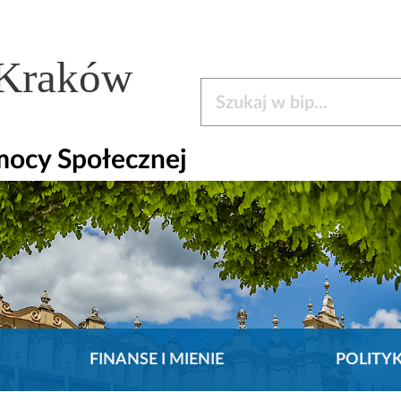
 Kraków
Szukaj w bip
mocy Społecznej
FINANSE I MIENIE
POLITY