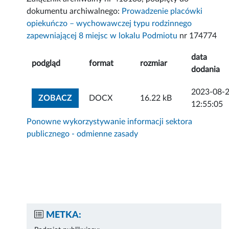
dokumentu archiwalnego:
Prowadzenie placówki
opiekuńczo – wychowawczej typu rodzinnego
zapewniającej 8 miejsc w lokalu Podmiotu
nr 174774
data
podgląd
format
rozmiar
dodania
2023-08-
ZOBACZ ZAŁĄCZNIK
ZOBACZ
DOCX
16.22 kB
12:55:05
Ponowne wykorzystywanie informacji sektora
publicznego - odmienne zasady
METKA: