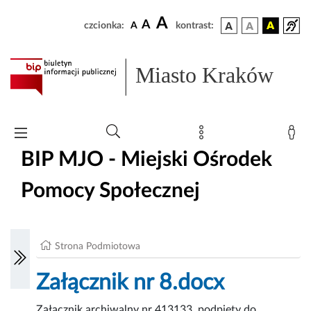
A
A
czcionka:
A
kontrast:
Miasto Kraków
BIP MJO - Miejski Ośrodek
Pomocy Społecznej
Strona Podmiotowa
Załącznik nr 8.docx
Załącznik archiwalny nr 413133, podpięty do