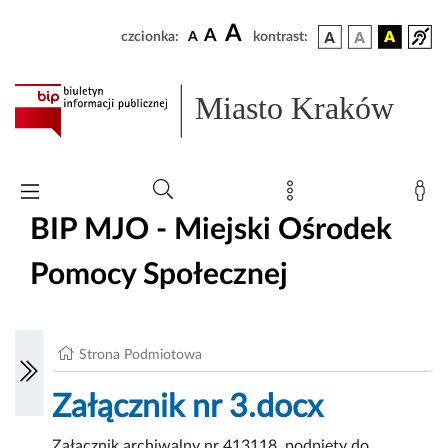
A
A
czcionka:
A
kontrast:
Miasto Kraków
BIP MJO - Miejski Ośrodek
Pomocy Społecznej
Strona Podmiotowa
Załącznik nr 3.docx
Załącznik archiwalny nr 413118, podpięty do