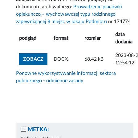
dokumentu archiwalnego:
Prowadzenie placówki
opiekuńczo – wychowawczej typu rodzinnego
zapewniającej 8 miejsc w lokalu Podmiotu
nr 174774
data
podgląd
format
rozmiar
dodania
2023-08-
ZOBACZ ZAŁĄCZNIK
ZOBACZ
DOCX
68.42 kB
12:54:12
Ponowne wykorzystywanie informacji sektora
publicznego - odmienne zasady
METKA: