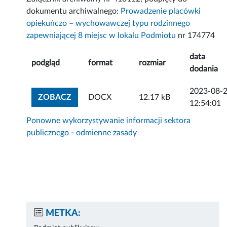
dokumentu archiwalnego:
Prowadzenie placówki
opiekuńczo – wychowawczej typu rodzinnego
zapewniającej 8 miejsc w lokalu Podmiotu
nr 174774
data
podgląd
format
rozmiar
dodania
2023-08-
ZOBACZ ZAŁĄCZNIK
ZOBACZ
DOCX
12.17 kB
12:54:01
Ponowne wykorzystywanie informacji sektora
publicznego - odmienne zasady
METKA: