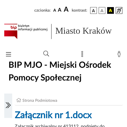
A
A
czcionka:
A
kontrast:
Miasto Kraków
BIP MJO - Miejski Ośrodek
Pomocy Społecznej
Strona Podmiotowa
Załącznik nr 1.docx
Załącznik archiwalny nr 413112, podpięty do