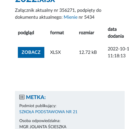
Załącznik aktualny nr 356271, podpięty do
dokumentu aktualnego:
Mienie
nr 5434
data
podgląd
format
rozmiar
dodania
2022-10-
ZOBACZ ZAŁĄCZNIK
ZOBACZ
XLSX
12.72 kB
11:18:13
METKA:
Podmiot publikujący:
SZKOŁA PODSTAWOWA NR 21
Osoba odpowiedzialna:
MGR JOLANTA ŚCIESZKA