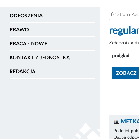
Strona Po
OGŁOSZENIA
regula
PRAWO
Załącznik ak
PRACA - NOWE
podgląd
KONTAKT Z JEDNOSTKĄ
REDAKCJA
ZOBACZ
METKA
Podmiot publ
Osoba odpowi