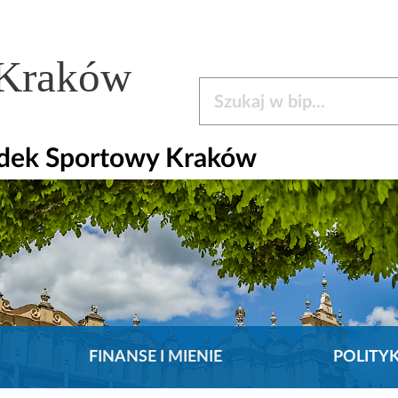
 Kraków
Szukaj w bip
odek Sportowy Kraków
FINANSE I MIENIE
POLITY