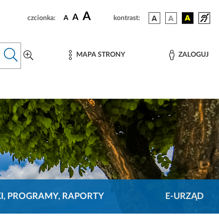
A
A
czcionka:
A
kontrast:
MAPA STRONY
ZALOGUJ
KI, PROGRAMY, RAPORTY
E-URZĄD