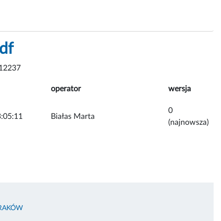
df
12237
operator
wersja
0
:05:11
Białas Marta
(najnowsza)
KRAKÓW