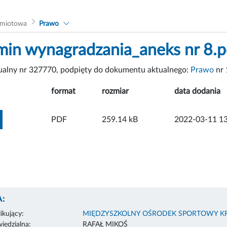
dmiotowa
Prawo
min wynagradzania_aneks nr 8.p
tualny nr 327770, podpięty do dokumentu aktualnego:
Prawo
nr 
format
rozmiar
data dodania
ZOBACZ ZAŁĄCZNIK
PDF
259.14 kB
2022-03-11 13
:
ikujący:
MIĘDZYSZKOLNY OŚRODEK SPORTOWY 
edzialna:
RAFAŁ MIKOŚ