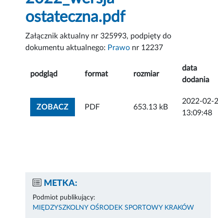
ostateczna.pdf
Załącznik aktualny nr 325993, podpięty do
dokumentu aktualnego:
Prawo
nr 12237
data
podgląd
format
rozmiar
dodania
2022-02-
ZOBACZ ZAŁĄCZNIK
ZOBACZ
PDF
653.13 kB
13:09:48
METKA:
Podmiot publikujący:
MIĘDZYSZKOLNY OŚRODEK SPORTOWY KRAKÓW