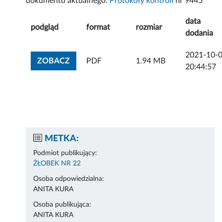
dokumentu aktualnego:
Protokoły kontroli
nr 9445
data
podgląd
format
rozmiar
dodania
2021-10-
ZOBACZ ZAŁĄCZNIK
ZOBACZ
PDF
1.94 MB
20:44:57
METKA:
Podmiot publikujący:
ŻŁOBEK NR 22
Osoba odpowiedzialna:
ANITA KURA
Osoba publikująca:
ANITA KURA