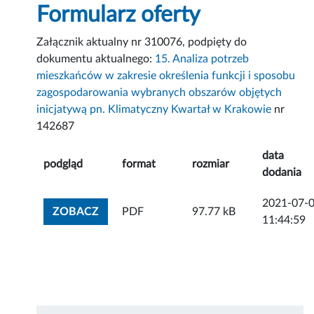
Formularz oferty
Załącznik aktualny nr 310076, podpięty do
dokumentu aktualnego:
15. Analiza potrzeb
mieszkańców w zakresie określenia funkcji i sposobu
zagospodarowania wybranych obszarów objętych
inicjatywą pn. Klimatyczny Kwartał w Krakowie
nr
142687
data
podgląd
format
rozmiar
dodania
2021-07-
ZOBACZ ZAŁĄCZNIK
ZOBACZ
PDF
97.77 kB
11:44:59