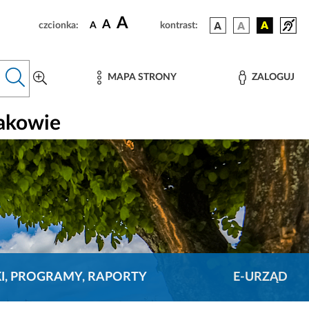
A
A
czcionka:
A
kontrast:
MAPA STRONY
ZALOGUJ
rakowie
KI, PROGRAMY, RAPORTY
E-URZĄD