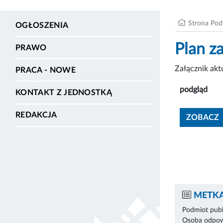
Strona Po
OGŁOSZENIA
Plan z
PRAWO
Załącznik ak
PRACA - NOWE
podgląd
KONTAKT Z JEDNOSTKĄ
REDAKCJA
ZOBACZ
METKA
Podmiot publ
Osoba odpowi