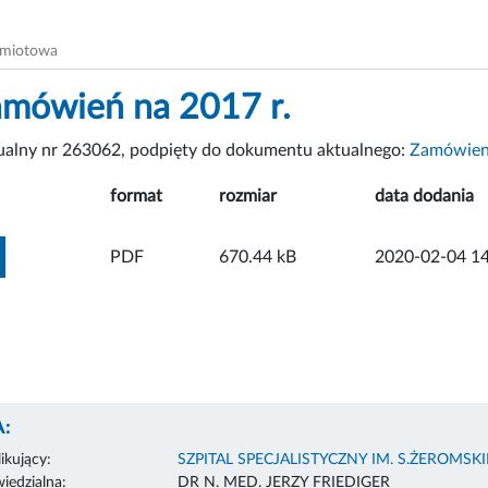
dmiotowa
amówień na 2017 r.
tualny nr 263062, podpięty do dokumentu aktualnego:
Zamówieni
format
rozmiar
data dodania
ZOBACZ ZAŁĄCZNIK
PDF
670.44 kB
2020-02-04 14
:
ikujący:
SZPITAL SPECJALISTYCZNY IM. S.ŻEROMS
edzialna:
DR N. MED. JERZY FRIEDIGER