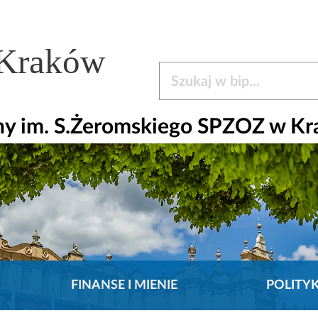
 Kraków
Szukaj w bip
czny im. S.Żeromskiego SPZOZ w K
FINANSE I MIENIE
POLITY