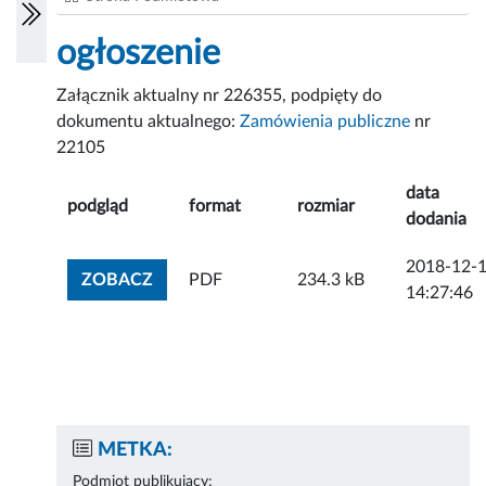
ogłoszenie
Załącznik aktualny nr 226355, podpięty do
dokumentu aktualnego:
Zamówienia publiczne
nr
22105
data
podgląd
format
rozmiar
dodania
2018-12-
ZOBACZ ZAŁĄCZNIK
ZOBACZ
PDF
234.3 kB
14:27:46
METKA:
Podmiot publikujący: