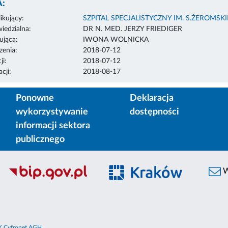
:
ikujący:
SZPITAL SPECJALISTYCZNY IM. S.ŻEROMS
edzialna:
DR N. MED. JERZY FRIEDIGER
ująca:
IWONA WOLNICKA
enia:
2018-07-12
ji:
2018-07-12
cji:
2018-08-17
Ponowne
Deklaracja
wykorzystywanie
dostępności
informacji sektora
publicznego
W
 Cyfronet AGH