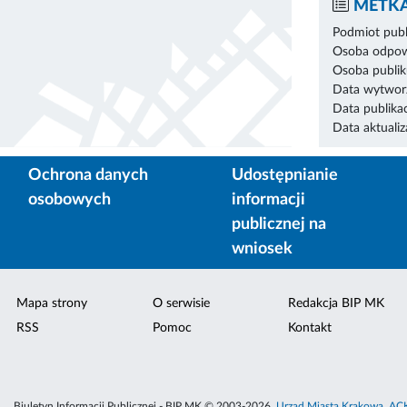
METKA
Podmiot publ
Osoba odpowi
Osoba publik
Data wytworz
Data publikac
Data aktualiza
Ochrona danych
Udostępnianie
osobowych
informacji
publicznej na
wniosek
Mapa strony
O serwisie
Redakcja BIP MK
RSS
Pomoc
Kontakt
Biuletyn Informacji Publicznej - BIP MK © 2003-2026,
Urząd Miasta Krakowa
,
ACK