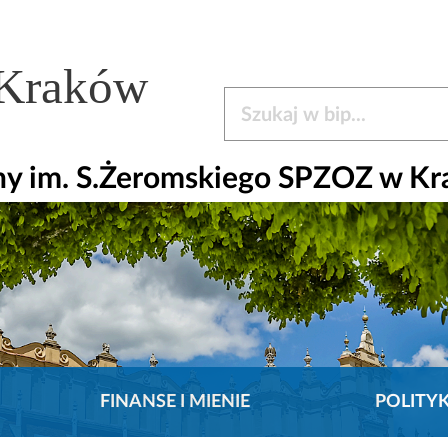
 Kraków
Szukaj w bip
czny im. S.Żeromskiego SPZOZ w K
FINANSE I MIENIE
POLITY