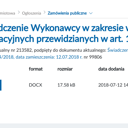
dmiotowa
Ogłoszenia
Zamówienia publiczne
czenie Wykonawcy w zakresie 
acyjnych przewidzianych w art. 
tualny nr 213582, podpięty do dokumentu aktualnego:
Świadczen
4/2018, data zamieszczenia: 12.07.2018 r.
nr 99806
format
rozmiar
data dodania
ZOBACZ ZAŁĄCZNIK
DOCX
17.58 kB
2018-07-12 14