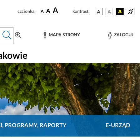
A
A
czcionka:
A
kontrast:
MAPA STRONY
ZALOGUJ
rakowie
KI, PROGRAMY, RAPORTY
E-URZĄD