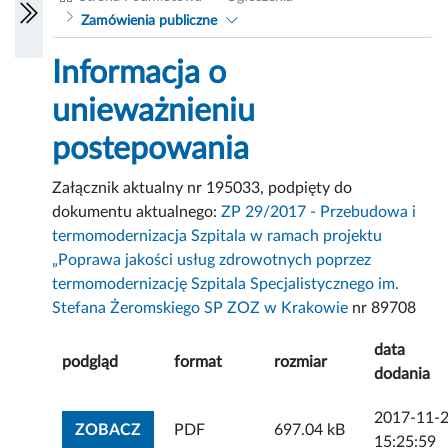
Zamówienia publiczne
Informacja o
unieważnieniu
postepowania
Załącznik aktualny nr 195033, podpięty do
dokumentu aktualnego:
ZP 29/2017 - Przebudowa i
termomodernizacja Szpitala w ramach projektu
„Poprawa jakości usług zdrowotnych poprzez
termomodernizację Szpitala Specjalistycznego im.
Stefana Żeromskiego SP ZOZ w Krakowie
nr 89708
data
podgląd
format
rozmiar
dodania
2017-11-
ZOBACZ ZAŁĄCZNIK
ZOBACZ
PDF
697.04 kB
15:25:59