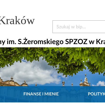
 Kraków
Szukaj w bip
czny im. S.Żeromskiego SPZOZ w K
FINANSE I MIENIE
POLITY