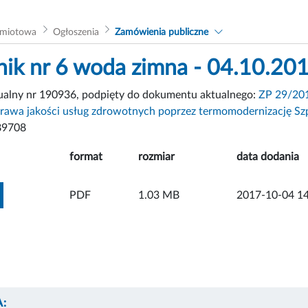
dmiotowa
Ogłoszenia
Zamówienia publiczne
nik nr 6 woda zimna - 04.10.20
tualny nr 190936, podpięty do dokumentu aktualnego:
ZP 29/201
rawa jakości usług zdrowotnych poprzez termomodernizację Szp
89708
format
rozmiar
data dodania
ZOBACZ ZAŁĄCZNIK
PDF
1.03 MB
2017-10-04 14
: