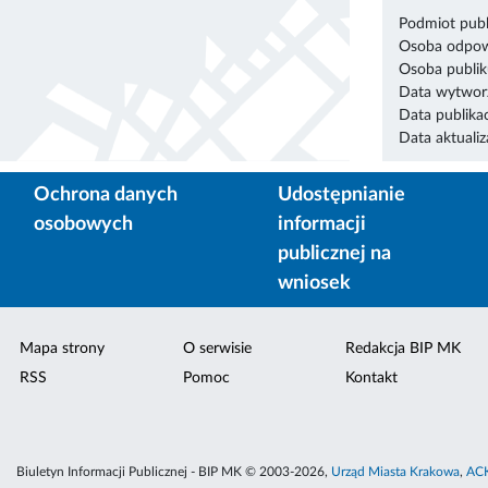
Podmiot publ
Osoba odpowi
Osoba publik
Data wytworz
Data publikac
Data aktualiza
Ochrona danych
Udostępnianie
osobowych
informacji
publicznej na
wniosek
Mapa strony
O serwisie
Redakcja BIP MK
RSS
Pomoc
Kontakt
Biuletyn Informacji Publicznej - BIP MK © 2003-2026,
Urząd Miasta Krakowa
,
ACK