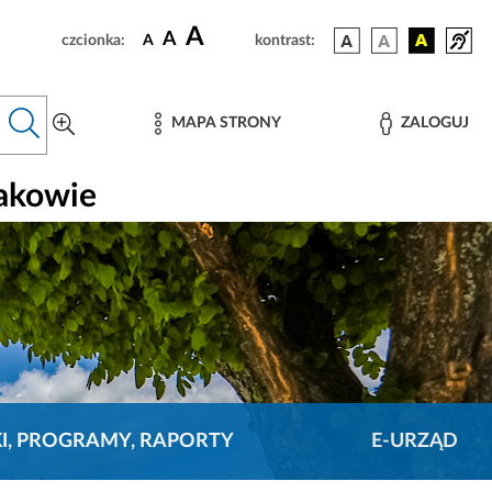
A
A
czcionka:
A
kontrast:
MAPA STRONY
ZALOGUJ
rakowie
KI, PROGRAMY, RAPORTY
E-URZĄD