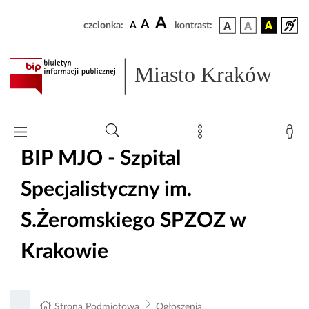
A
A
czcionka:
A
kontrast:
Miasto Kraków
BIP MJO - Szpital
Specjalistyczny im.
S.Żeromskiego SPZOZ w
Krakowie
Strona Podmiotowa
Ogłoszenia