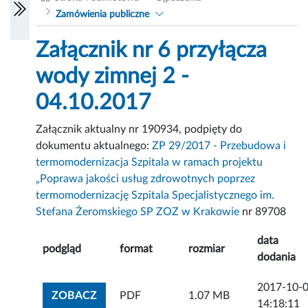
Zamówienia publiczne
Załącznik nr 6 przyłącza
wody zimnej 2 -
04.10.2017
Załącznik aktualny nr 190934, podpięty do
dokumentu aktualnego:
ZP 29/2017 - Przebudowa i
termomodernizacja Szpitala w ramach projektu
„Poprawa jakości usług zdrowotnych poprzez
termomodernizację Szpitala Specjalistycznego im.
Stefana Żeromskiego SP ZOZ w Krakowie
nr 89708
data
podgląd
format
rozmiar
dodania
2017-10-
ZOBACZ ZAŁĄCZNIK
ZOBACZ
PDF
1.07 MB
14:18:11