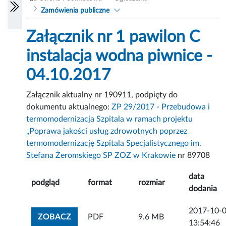
Zamówienia publiczne
Załącznik nr 1 pawilon C
instalacja wodna piwnice -
04.10.2017
Załącznik aktualny nr 190911, podpięty do
dokumentu aktualnego:
ZP 29/2017 - Przebudowa i
termomodernizacja Szpitala w ramach projektu
„Poprawa jakości usług zdrowotnych poprzez
termomodernizację Szpitala Specjalistycznego im.
Stefana Żeromskiego SP ZOZ w Krakowie
nr 89708
data
podgląd
format
rozmiar
dodania
2017-10-
ZOBACZ ZAŁĄCZNIK
ZOBACZ
PDF
9.6 MB
13:54:46