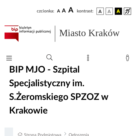
A
A
czcionka:
A
kontrast:
Miasto Kraków
BIP MJO - Szpital
Specjalistyczny im.
S.Żeromskiego SPZOZ w
Krakowie
Strona Podmiotowa
Ogłoszenia