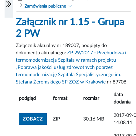
Zamówienia publiczne
Załącznik nr 1.15 - Grupa
2 PW
Załącznik aktualny nr 189007, podpięty do
dokumentu aktualnego:
ZP 29/2017 - Przebudowa i
termomodernizacja Szpitala w ramach projektu
„Poprawa jakości usług zdrowotnych poprzez
termomodernizację Szpitala Specjalistycznego im.
Stefana Żeromskiego SP ZOZ w Krakowie
nr 89708
data
podgląd
format
rozmiar
dodania
2017-09-
ZOBACZ ZAŁĄCZNIK
ZOBACZ
ZIP
30.16 MB
14:08:11