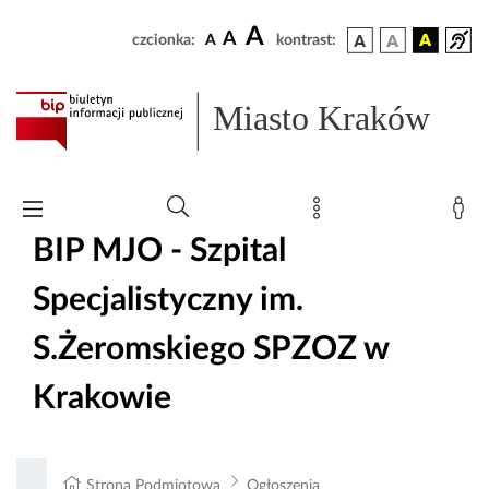
A
A
czcionka:
A
kontrast:
Miasto Kraków
BIP MJO - Szpital
Specjalistyczny im.
S.Żeromskiego SPZOZ w
Krakowie
Strona Podmiotowa
Ogłoszenia