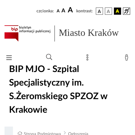
A
A
czcionka:
A
kontrast:
Miasto Kraków
BIP MJO - Szpital
Specjalistyczny im.
S.Żeromskiego SPZOZ w
Krakowie
Strona Podmiotowa
Ogłoszenia