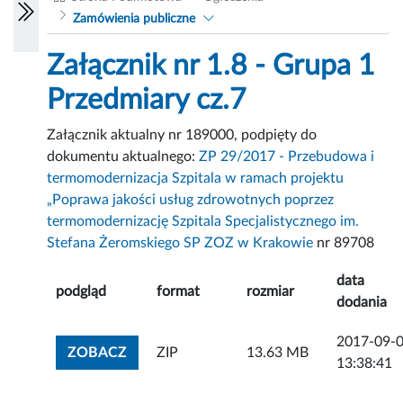
Zamówienia publiczne
Załącznik nr 1.8 - Grupa 1
Przedmiary cz.7
Załącznik aktualny nr 189000, podpięty do
dokumentu aktualnego:
ZP 29/2017 - Przebudowa i
termomodernizacja Szpitala w ramach projektu
„Poprawa jakości usług zdrowotnych poprzez
termomodernizację Szpitala Specjalistycznego im.
Stefana Żeromskiego SP ZOZ w Krakowie
nr 89708
data
podgląd
format
rozmiar
dodania
2017-09-
ZOBACZ ZAŁĄCZNIK
ZOBACZ
ZIP
13.63 MB
13:38:41