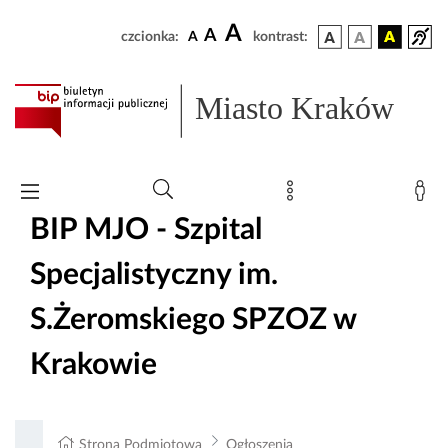
A
A
czcionka:
A
kontrast:
Miasto Kraków
BIP MJO - Szpital
Specjalistyczny im.
S.Żeromskiego SPZOZ w
Krakowie
Strona Podmiotowa
Ogłoszenia