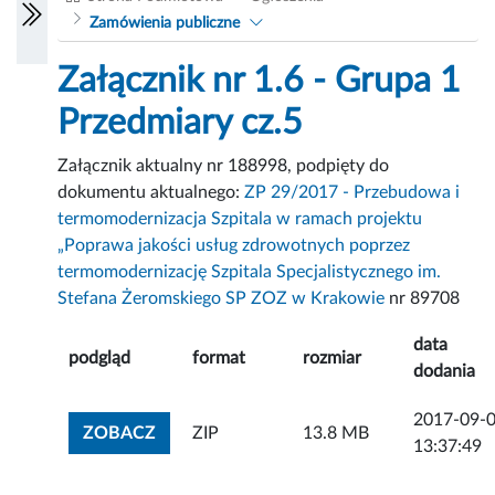
Zamówienia publiczne
Załącznik nr 1.6 - Grupa 1
Przedmiary cz.5
Załącznik aktualny nr 188998, podpięty do
dokumentu aktualnego:
ZP 29/2017 - Przebudowa i
termomodernizacja Szpitala w ramach projektu
„Poprawa jakości usług zdrowotnych poprzez
termomodernizację Szpitala Specjalistycznego im.
Stefana Żeromskiego SP ZOZ w Krakowie
nr 89708
data
podgląd
format
rozmiar
dodania
2017-09-
ZOBACZ ZAŁĄCZNIK
ZOBACZ
ZIP
13.8 MB
13:37:49