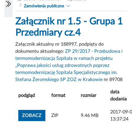
Zamówienia publiczne
Załącznik nr 1.5 - Grupa 1
Przedmiary cz.4
Załącznik aktualny nr 188997, podpięty do
dokumentu aktualnego:
ZP 29/2017 - Przebudowa i
termomodernizacja Szpitala w ramach projektu
„Poprawa jakości usług zdrowotnych poprzez
termomodernizację Szpitala Specjalistycznego im.
Stefana Żeromskiego SP ZOZ w Krakowie
nr 89708
data
podgląd
format
rozmiar
dodania
2017-09-
ZOBACZ ZAŁĄCZNIK
ZOBACZ
ZIP
9.46 MB
13:37:24