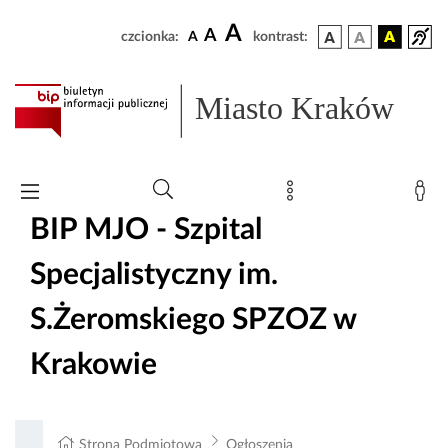
A
A
czcionka:
A
kontrast:
Miasto Kraków
BIP MJO - Szpital
Specjalistyczny im.
S.Żeromskiego SPZOZ w
Krakowie
Strona Podmiotowa
Ogłoszenia