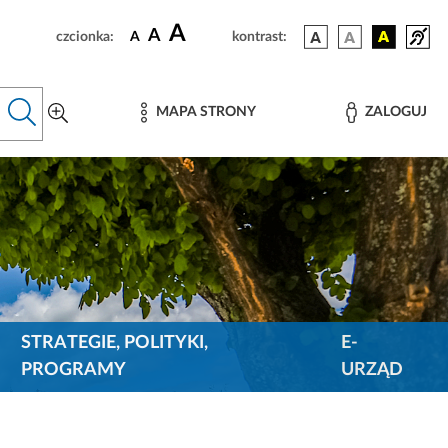
A
A
czcionka:
A
kontrast:
MAPA STRONY
ZALOGUJ
STRATEGIE, POLITYKI,
E-
PROGRAMY
URZĄD