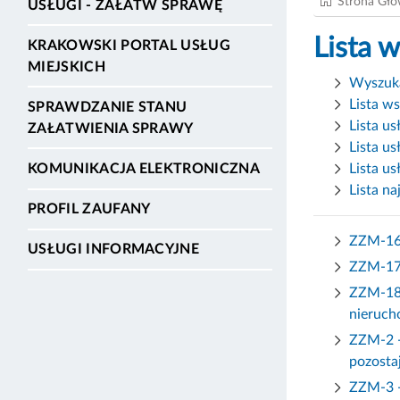
Strona Gł
USŁUGI - ZAŁATW SPRAWĘ
Lista 
KRAKOWSKI PORTAL USŁUG
MIEJSKICH
Wyszuka
Lista w
SPRAWDZANIE STANU
Lista us
ZAŁATWIENIA SPRAWY
Lista u
Lista us
KOMUNIKACJA ELEKTRONICZNA
Lista na
PROFIL ZAUFANY
ZZM-16 
USŁUGI INFORMACYJNE
ZZM-17 
ZZM-18 
nieruch
ZZM-2 -
pozosta
ZZM-3 -