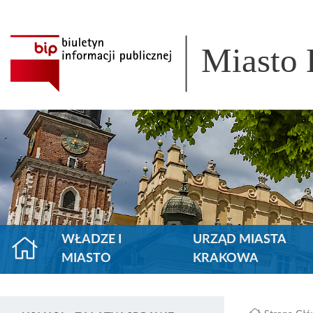
Miasto
WŁADZE I
URZĄD MIASTA
MIASTO
KRAKOWA