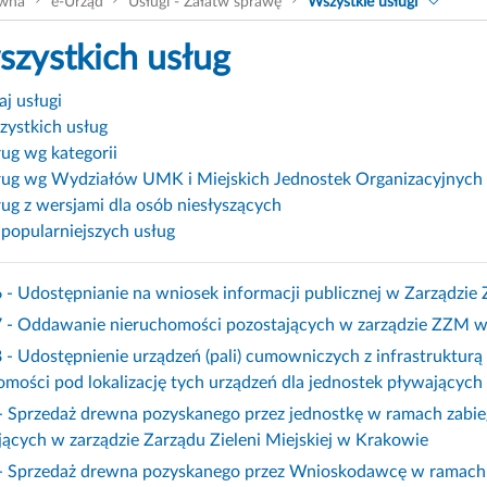
ówna
e-Urząd
Usługi - Załatw sprawę
Wszystkie usługi
wszystkich usług
j usługi
szystkich usług
ług wg kategorii
sług wg Wydziałów UMK i Miejskich Jednostek Organizacyjnych
ług z wersjami dla osób niesłyszących
jpopularniejszych usług
- Udostępnianie na wniosek informacji publicznej w Zarządzie Z
- Oddawanie nieruchomości pozostających w zarządzie ZZM w
- Udostępnienie urządzeń (pali) cumowniczych z infrastrukturą 
omości pod lokalizację tych urządzeń dla jednostek pływających
 Sprzedaż drewna pozyskanego przez jednostkę w ramach zabie
jących w zarządzie Zarządu Zieleni Miejskiej w Krakowie
 Sprzedaż drewna pozyskanego przez Wnioskodawcę w ramach z