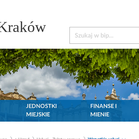
 Kraków
Szukaj w bip
JEDNOSTKI
FINANSE I
MIEJSKIE
MIENIE