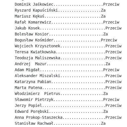
Dominik Jaśkowiec......................Przeciw
Ryszard Kapuściński...................Za
Mariusz Kękuś.........................Za
Rafał Komarewicz.......................Przeciw
Jakub Kosek.............................Przeciw
Bolesław Kosior........................Za
Bogusław Kośmider.....................Przeciw
Wojciech Krzysztonek....................Przeciw
Teresa Kwiatkowska......................Przeciw
Teodozja Maliszewska....................Przeciw
Andrzej  Mazur..........................Za
Adam Migdał............................Przeciw
Aleksander Miszalski....................Przeciw
Katarzyna Pabian........................Przeciw
Marta Patena............................Przeciw
Włodzimierz  Pietrus...................Za
Sławomir Pietrzyk......................Przeciw
Jerzy Popiel............................Przeciw
Edward Porębski........................Za
Anna Prokop-Staszecka...................Przeciw
Stanisław Rachwał.....................Za