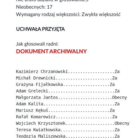
Nieobecnych: 17
Wymagany rodzaj większości: Zwykła większość
UCHWAŁA PRZYJĘTA
Jak głosowali radni:
DOKUMENT ARCHIWALNY
Kazimierz Chrzanowski...................Za
Michał Drewnicki.......................Za
Grażyna Fijałkowska...................Za
Adam Grelecki...........................Za
Małgorzata Jantos......................Obecny
Adam Kalita.............................Za
Mariusz Kękuś.........................Za
Rafał Komarewicz.......................Za
Wojciech Krzysztonek....................Obecny
Teresa Kwiatkowska......................Za
Teodozja Maliszewska....................Za