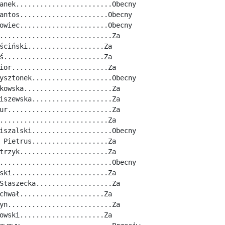
anek........................Obecny
antos......................Obecny
owiec......................Obecny
............................Za
ściński...................Za
ś.........................Za
ior........................Za
ysztonek....................Obecny
kowska......................Za
iszewska....................Za
ur..........................Za
...........................Za
iszalski....................Obecny
 Pietrus...................Za
trzyk......................Za
............................Obecny
ski........................Za
Staszecka...................Za
chwał.....................Za
yn..........................Za
owski.....................Za