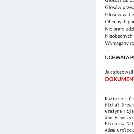
Głosów za: 2
Głosów przec
Głosów wstrz
Obecnych pod
Nie brało udz
Nieobecnych:
Wymagany rod
UCHWAŁA P
Jak głosowali 
DOKUMENT
Kazimierz Ch
Michał Drewn
Grażyna Fija
Jan Franczyk
Mirosław Gil
Adam Greleck