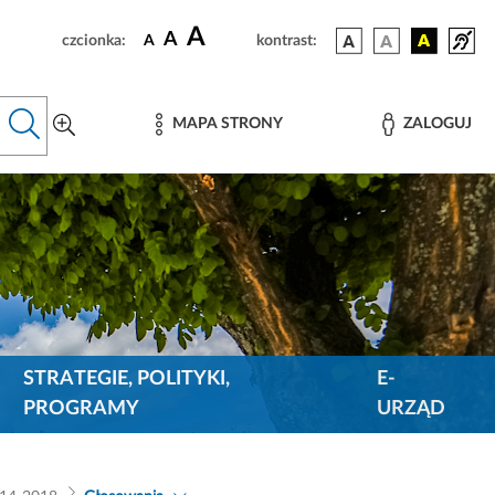
A
A
czcionka:
A
kontrast:
MAPA STRONY
ZALOGUJ
STRATEGIE, POLITYKI,
E-
PROGRAMY
URZĄD