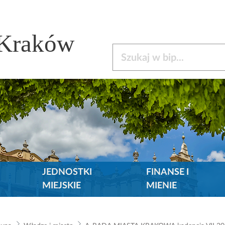
 Kraków
Szukaj w bip
JEDNOSTKI
FINANSE I
MIEJSKIE
MIENIE