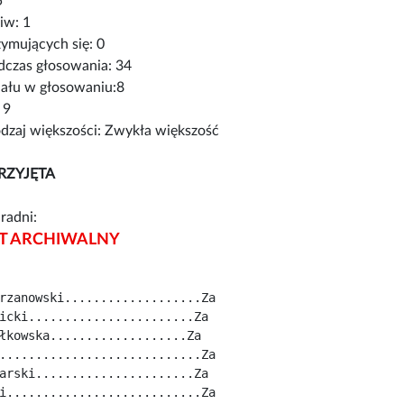
5
iw: 1
ymujących się: 0
czas głosowania: 34
iału w głosowaniu:8
 9
zaj większości: Zwykła większość
RZYJĘTA
radni:
 ARCHIWALNY
rzanowski...................Za
icki.......................Za
łkowska...................Za
............................Za
arski......................Za
i...........................Za