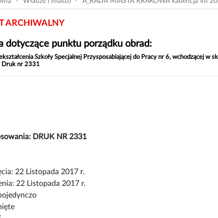
ówna
Władze i miasto
A_RADA MIASTA KRAKOWA kadencja VII 20
 ARCHIWALNY
 dotyczące punktu porządku obrad:
ekształcenia Szkoły Specjalnej Przysposabiającej do Pracy nr 6, wchodzącej w 
 Druk nr 2331
łosowania: DRUK NR 2331
cia: 22 Listopada 2017 r.
nia: 22 Listopada 2017 r.
pojedynczo
nięte