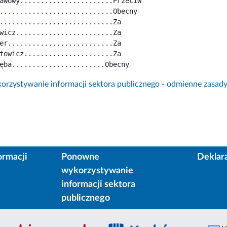
awowy.......................Przeciw
............................Obecny
............................Za
wicz........................Za
er..........................Za
towicz......................Za
ęba.......................Obecny
rzystywanie informacji sektora publicznego - odmienne zasad
ormacji
Ponowne
Deklar
wykorzystywanie
informacji sektora
publicznego