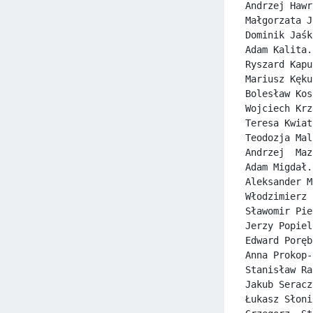
Andrzej Hawr
Małgorzata J
Dominik Jaśk
Adam Kalita.
Ryszard Kapu
Mariusz Kęku
Bolesław Kos
Wojciech Krz
Teresa Kwiat
Teodozja Mal
Andrzej  Maz
Adam Migdał.
Aleksander M
Włodzimierz 
Sławomir Pie
Jerzy Popiel
Edward Poręb
Anna Prokop-
Stanisław Ra
Jakub Seracz
Łukasz Słoni