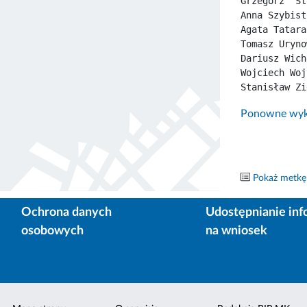
Grzegorz  St
Anna Szybist
Agata Tatara
Tomasz Uryno
Dariusz Wich
Wojciech Woj
Stanisław Zi
Ponowne wyko
Pokaż metkę
Ochrona danych
Udostępnianie inf
osobowych
na wniosek