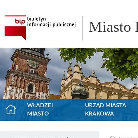
Miasto
WŁADZE I
URZĄD MIASTA
MIASTO
KRAKOWA