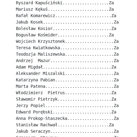
Ryszard Kapuściński...................Za
Mariusz Kękuś.........................Za
Rafał Komarewicz.......................Za
Jakub Kosek.............................Za
Bolesław Kosior........................Za
Bogusław Kośmider.....................Za
Wojciech Krzysztonek....................Za
Teresa Kwiatkowska......................Za
Teodozja Maliszewska....................Za
Andrzej  Mazur..........................Za
Adam Migdał............................Za
Aleksander Miszalski....................Za
Katarzyna Pabian........................Za
Marta Patena............................Za
Włodzimierz  Pietrus...................Za
Sławomir Pietrzyk......................Za
Jerzy Popiel............................Za
Edward Porębski........................Za
Anna Prokop-Staszecka...................Za
Stanisław Rachwał.....................Za
Jakub Seraczyn..........................Za