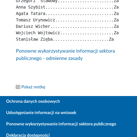
Grzegorz  Stawowy.......................Za
Anna Szybist............................Za
Agata Tatara............................Za
Tomasz Urynowicz........................Za
Dariusz Wicher..........................Za
Wojciech Wojtowicz......................Za
Stanisław Zięba.......................Za
Ponowne wykorzystywanie informacji sektora
publicznego - odmienne zasady
Pokaż metkę
Ochrona danych osobowych
Udostępnianie informacji na wniosek
Ponowne wykorzystywanie informacji sektora publicznego
Deklaracja dostępności