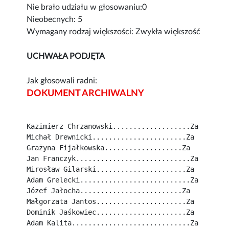
Nie brało udziału w głosowaniu:0
Nieobecnych: 5
Wymagany rodzaj większości: Zwykła większość
UCHWAŁA PODJĘTA
Jak głosowali radni:
DOKUMENT ARCHIWALNY
Kazimierz Chrzanowski...................Za
Michał Drewnicki.......................Za
Grażyna Fijałkowska...................Za
Jan Franczyk............................Za
Mirosław Gilarski......................Za
Adam Grelecki...........................Za
Józef Jałocha.........................Za
Małgorzata Jantos......................Za
Dominik Jaśkowiec......................Za
Adam Kalita.............................Za