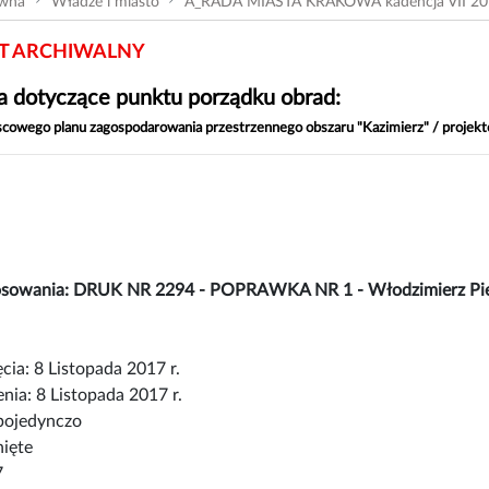
ówna
Władze i miasto
A_RADA MIASTA KRAKOWA kadencja VII 20
 ARCHIWALNY
 dotyczące punktu porządku obrad:
scowego planu zagospodarowania przestrzennego obszaru "Kazimierz" / proje
osowania: DRUK NR 2294 - POPRAWKA NR 1 - Włodzimierz Pie
cia: 8 Listopada 2017 r.
nia: 8 Listopada 2017 r.
pojedynczo
nięte
7