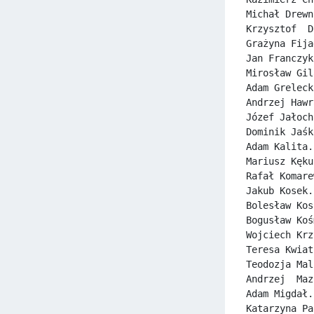
Michał Drewn
Krzysztof  D
Grażyna Fija
Jan Franczyk
Mirosław Gil
Adam Greleck
Andrzej Hawr
Józef Jałoch
Dominik Jaśk
Adam Kalita.
Mariusz Kęku
Rafał Komare
Jakub Kosek.
Bolesław Kos
Bogusław Koś
Wojciech Krz
Teresa Kwiat
Teodozja Mal
Andrzej  Maz
Adam Migdał.
Katarzyna Pa