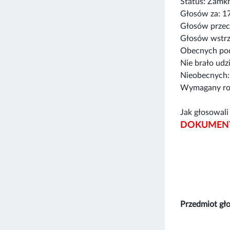
Status: Zamk
Głosów za: 1
Głosów przec
Głosów wstrz
Obecnych pod
Nie brało udz
Nieobecnych:
Wymagany rod
Jak głosowali 
DOKUMENT
Przedmiot gł