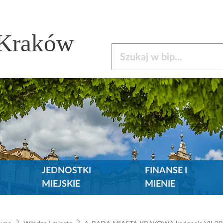
 Kraków
Szukaj w bip
JEDNOSTKI
FINANSE I
MIEJSKIE
MIENIE