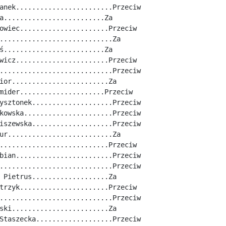
anek........................Przeciw
a.........................Za
owiec......................Przeciw
............................Za
ś.........................Za
wicz.......................Przeciw
............................Przeciw
ior........................Za
mider.....................Przeciw
ysztonek....................Przeciw
kowska......................Przeciw
iszewska....................Przeciw
ur..........................Za
...........................Przeciw
bian........................Przeciw
............................Przeciw
 Pietrus...................Za
trzyk......................Przeciw
............................Przeciw
ski........................Za
Staszecka...................Przeciw