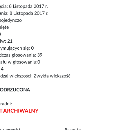
cia: 8 Listopada 2017 r.
nia: 8 Listopada 2017 r.
pojedynczo
nięte
8
iw: 21
ymujących się: 0
czas głosowania: 39
iału w głosowaniu:0
 4
zaj większości: Zwykła większość
 ODRZUCONA
radni:
 ARCHIWALNY
rzanowski...................Przeciw