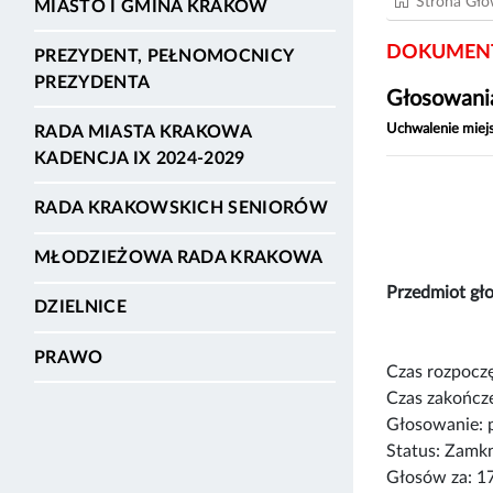
Strona Gł
MIASTO I GMINA KRAKÓW
DOKUMENT
PREZYDENT, PEŁNOMOCNICY
PREZYDENTA
Głosowania
Uchwalenie miej
RADA MIASTA KRAKOWA
KADENCJA IX 2024-2029
RADA KRAKOWSKICH SENIORÓW
MŁODZIEŻOWA RADA KRAKOWA
Przedmiot gł
DZIELNICE
PRAWO
Czas rozpoczę
Czas zakończe
Głosowanie: 
Status: Zamk
Głosów za: 1