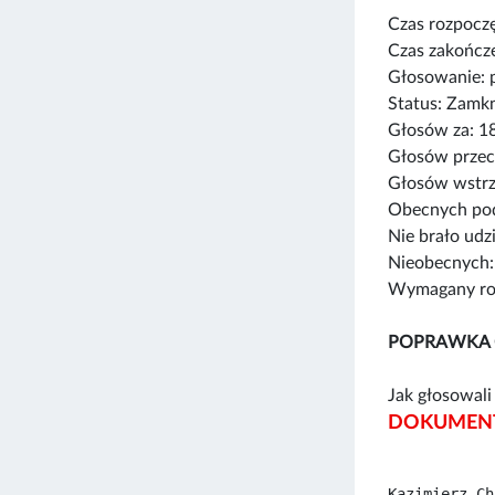
Czas rozpoczę
Czas zakończe
Głosowanie: 
Status: Zamk
Głosów za: 1
Głosów przec
Głosów wstrz
Obecnych pod
Nie brało udz
Nieobecnych:
Wymagany rod
POPRAWKA
Jak głosowali 
DOKUMENT
Kazimierz Ch