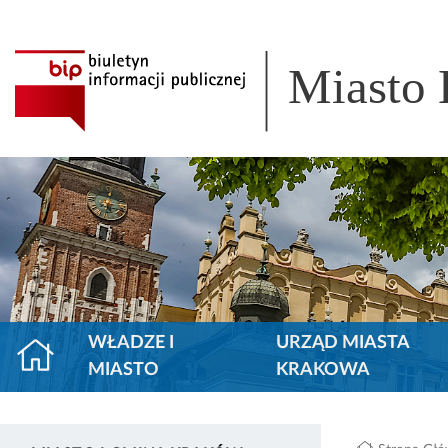
Miasto
WŁADZE I
URZĄD MIASTA
MIASTO
KRAKOWA