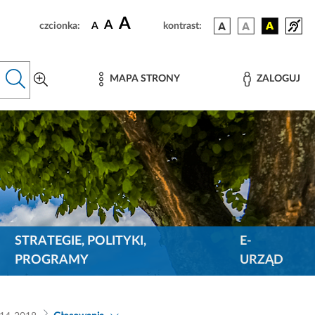
A
A
czcionka:
A
kontrast:
MAPA STRONY
ZALOGUJ
STRATEGIE, POLITYKI,
E-
PROGRAMY
URZĄD