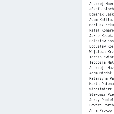
Andrzej Hawr
Józef Jałoch
Dominik Jaśk
Adam Kalita.
Mariusz Kęku
Rafał Komare
Jakub Kosek.
Bolesław Kos
Bogusław Koś
Wojciech Krz
Teresa Kwiat
Teodozja Mal
Andrzej  Maz
Adam Migdał.
Katarzyna Pa
Marta Patena
Włodzimierz 
Sławomir Pie
Jerzy Popiel
Edward Poręb
Anna Prokop-