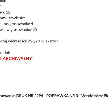
nięte
7
iw: 22
ymujących się:
czas głosowania: 4
iału w głosowaniu:-35
zaj większości: Zwykła większość
radni:
 ARCHIWALNY
osowania: DRUK NR 2294 - POPRAWKA NR 3 - Włodzimierz Pie