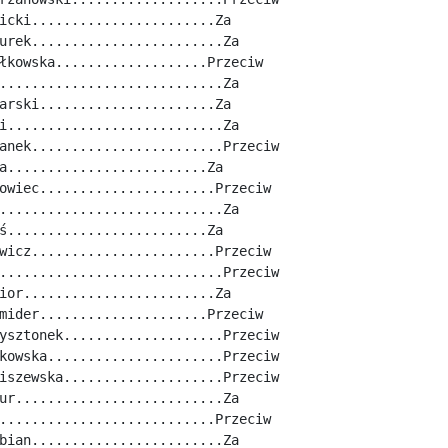
icki.......................Za
urek........................Za
łkowska...................Przeciw
............................Za
arski......................Za
i...........................Za
anek........................Przeciw
a.........................Za
owiec......................Przeciw
............................Za
ś.........................Za
wicz.......................Przeciw
............................Przeciw
ior........................Za
mider.....................Przeciw
ysztonek....................Przeciw
kowska......................Przeciw
iszewska....................Przeciw
ur..........................Za
...........................Przeciw
bian........................Za