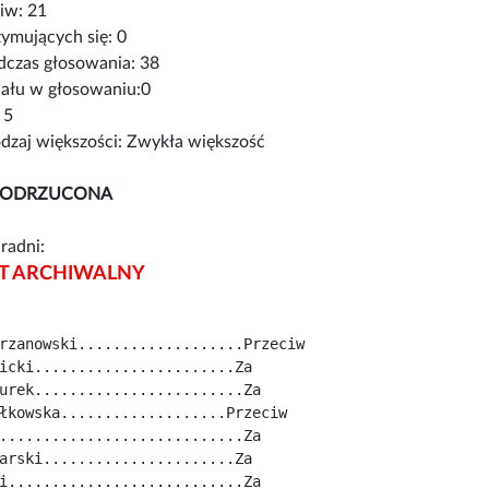
iw: 21
ymujących się: 0
czas głosowania: 38
iału w głosowaniu:0
 5
zaj większości: Zwykła większość
 ODRZUCONA
radni:
 ARCHIWALNY
rzanowski...................Przeciw
icki.......................Za
urek........................Za
łkowska...................Przeciw
............................Za
arski......................Za
i...........................Za