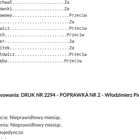
chwał.....................Za
owski.....................Za
awowy.......................Przeciw
............................Za
wicz........................Przeciw
ch.........................Przeciw
er..........................Za
itek........................Za
towicz......................Przeciw
ęba.......................Przeciw
osowania: DRUK NR 2294 - POPRAWKA NR 2 - Włodzimierz Pie
cia: Nieprawidłowy miesiąc.
nia: Nieprawidłowy miesiąc.
pojedynczo