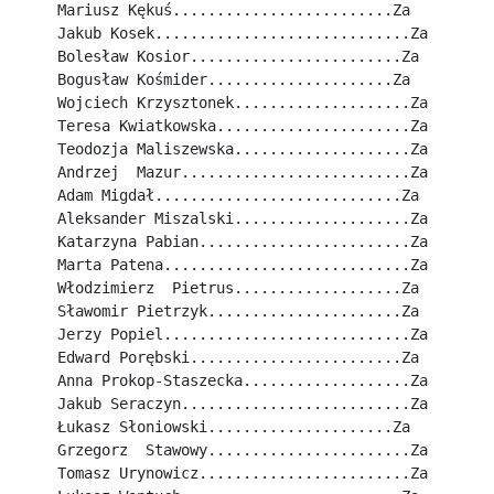
Mariusz Kękuś.........................Za
Jakub Kosek.............................Za
Bolesław Kosior........................Za
Bogusław Kośmider.....................Za
Wojciech Krzysztonek....................Za
Teresa Kwiatkowska......................Za
Teodozja Maliszewska....................Za
Andrzej  Mazur..........................Za
Adam Migdał............................Za
Aleksander Miszalski....................Za
Katarzyna Pabian........................Za
Marta Patena............................Za
Włodzimierz  Pietrus...................Za
Sławomir Pietrzyk......................Za
Jerzy Popiel............................Za
Edward Porębski........................Za
Anna Prokop-Staszecka...................Za
Jakub Seraczyn..........................Za
Łukasz Słoniowski.....................Za
Grzegorz  Stawowy.......................Za
Tomasz Urynowicz........................Za