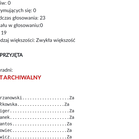
iw: 0
ymujących się: 0
czas głosowania: 23
iału w głosowaniu:0
 19
zaj większości: Zwykła większość
PRZYJĘTA
radni:
 ARCHIWALNY
rzanowski...................Za
łkowska...................Za
iger........................Za
anek........................Za
antos......................Za
owiec......................Za
wicz.......................Za