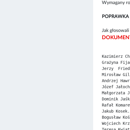
Wymagany rod
POPRAWKA 
Jak głosowali 
DOKUMENT
Kazimierz Ch
Grażyna Fija
Jerzy  Fried
Mirosław Gil
Andrzej Hawr
Józef Jałoch
Małgorzata J
Dominik Jaśk
Rafał Komare
Jakub Kosek.
Bogusław Koś
Wojciech Krz
Teresa Kwiat