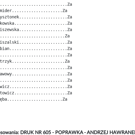
............................Za
mider.....................Za
ysztonek....................Za
kowska......................Za
iszewska....................Za
...........................Za
iszalski....................Za
bian........................Za
............................Za
trzyk......................Za
............................Za
awowy.......................Za
............................Za
wicz........................Za
towicz......................Za
ęba.......................Za
łosowania: DRUK NR 605 - POPRAWKA - ANDRZEJ HAWRANE