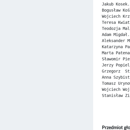
Jakub Kosek.
Bogusław Koś
Wojciech Krz
Teresa Kwiat
Teodozja Mal
Adam Migdał.
Aleksander M
Katarzyna Pa
Marta Patena
Sławomir Pie
Jerzy Popiel
Grzegorz  St
Anna Szybist
Tomasz Uryno
Wojciech Woj
Stanisław Zi
Przedmiot g