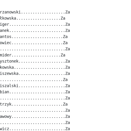
rzanowski...................Za
łkowska...................Za
iger........................Za
anek........................Za
antos......................Za
owiec......................Za
............................Za
mider.....................Za
ysztonek....................Za
kowska......................Za
iszewska....................Za
...........................Za
iszalski....................Za
bian........................Za
............................Za
trzyk......................Za
............................Za
awowy.......................Za
............................Za
wicz........................Za