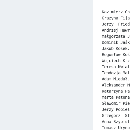
Kazimierz Ch
Grażyna Fija
Jerzy  Fried
Andrzej Hawr
Małgorzata J
Dominik Jaśk
Jakub Kosek.
Bogusław Koś
Wojciech Krz
Teresa Kwiat
Teodozja Mal
Adam Migdał.
Aleksander M
Katarzyna Pa
Marta Patena
Sławomir Pie
Jerzy Popiel
Grzegorz  St
Anna Szybist
Tomasz Uryno