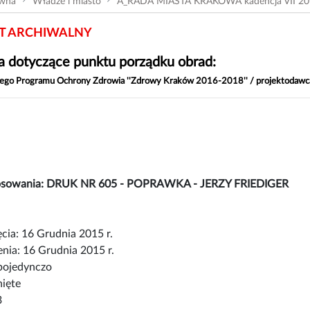
ówna
Władze i miasto
A_RADA MIASTA KRAKOWA kadencja VII 20
 ARCHIWALNY
 dotyczące punktu porządku obrad:
kiego Programu Ochrony Zdrowia ''Zdrowy Kraków 2016-2018'' / projektodawc
łosowania: DRUK NR 605 - POPRAWKA - JERZY FRIEDIGER
cia: 16 Grudnia 2015 r.
nia: 16 Grudnia 2015 r.
pojedynczo
nięte
3