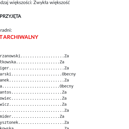
zaj większości: Zwykła większość
PRZYJĘTA
radni:
 ARCHIWALNY
rzanowski...................Za
łkowska...................Za
iger........................Za
arski......................Obecny
anek........................Za
a.........................Obecny
antos......................Za
owiec......................Za
wicz.......................Za
............................Za
mider.....................Za
ysztonek....................Za
kowska......................Za