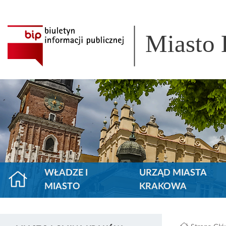
Miasto
WŁADZE I
URZĄD MIASTA
MIASTO
KRAKOWA