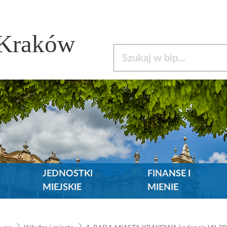
 Kraków
Szukaj w bip
JEDNOSTKI
FINANSE I
MIEJSKIE
MIENIE