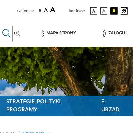
A
A
czcionka:
A
kontrast:
MAPA STRONY
ZALOGUJ
STRATEGIE, POLITYKI,
E-
PROGRAMY
URZĄD