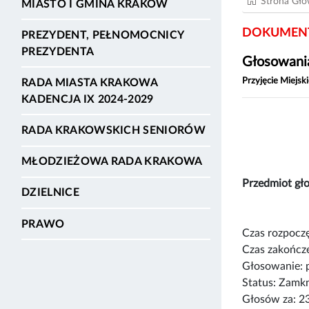
Strona Gł
MIASTO I GMINA KRAKÓW
DOKUMENT
PREZYDENT, PEŁNOMOCNICY
PREZYDENTA
Głosowania
Przyjęcie Miejs
RADA MIASTA KRAKOWA
KADENCJA IX 2024-2029
RADA KRAKOWSKICH SENIORÓW
MŁODZIEŻOWA RADA KRAKOWA
Przedmiot g
DZIELNICE
PRAWO
Czas rozpoczę
Czas zakończe
Głosowanie: 
Status: Zamk
Głosów za: 2