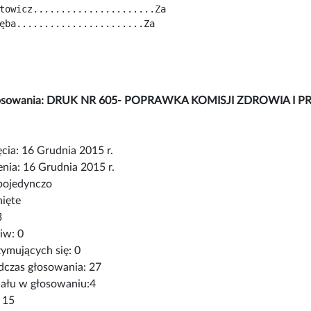
towicz......................Za
ęba.......................Za
głosowania: DRUK NR 605- POPRAWKA KOMISJI ZDROWIA 
cia: 16 Grudnia 2015 r.
nia: 16 Grudnia 2015 r.
pojedynczo
nięte
3
iw: 0
ymujących się: 0
czas głosowania: 27
iału w głosowaniu:4
 15