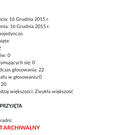
cia: 16 Grudnia 2015 r.
nia: 16 Grudnia 2015 r.
pojedynczo
nięte
2
iw: 0
ymujących się: 0
czas głosowania: 22
iału w głosowaniu:0
 20
zaj większości: Zwykła większość
PRZYJĘTA
radni:
 ARCHIWALNY