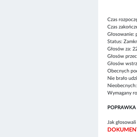
Czas rozpoczę
Czas zakończe
Głosowanie: 
Status: Zamk
Głosów za: 2
Głosów przec
Głosów wstrz
Obecnych pod
Nie brało udz
Nieobecnych:
Wymagany rod
POPRAWKA 
Jak głosowali 
DOKUMENT