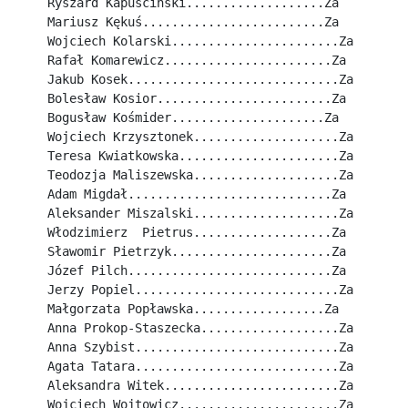
Ryszard Kapuściński...................Za
Mariusz Kękuś.........................Za
Wojciech Kolarski.......................Za
Rafał Komarewicz.......................Za
Jakub Kosek.............................Za
Bolesław Kosior........................Za
Bogusław Kośmider.....................Za
Wojciech Krzysztonek....................Za
Teresa Kwiatkowska......................Za
Teodozja Maliszewska....................Za
Adam Migdał............................Za
Aleksander Miszalski....................Za
Włodzimierz  Pietrus...................Za
Sławomir Pietrzyk......................Za
Józef Pilch............................Za
Jerzy Popiel............................Za
Małgorzata Popławska..................Za
Anna Prokop-Staszecka...................Za
Anna Szybist............................Za
Agata Tatara............................Za
Aleksandra Witek........................Za
Wojciech Wojtowicz......................Za