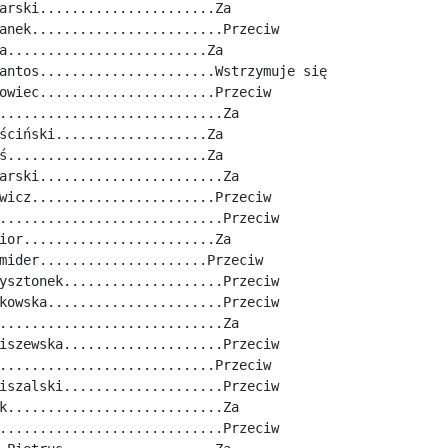
arski......................Za
anek........................Przeciw
a.........................Za
antos......................Wstrzymuje się
owiec......................Przeciw
............................Za
ściński...................Za
ś.........................Za
arski.......................Za
wicz.......................Przeciw
............................Przeciw
ior........................Za
mider.....................Przeciw
ysztonek....................Przeciw
kowska......................Przeciw
............................Za
iszewska....................Przeciw
...........................Przeciw
iszalski....................Przeciw
k...........................Za
............................Przeciw