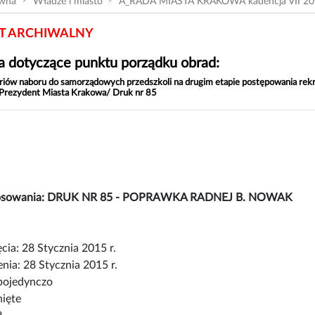
ówna
Władze i miasto
A_RADA MIASTA KRAKOWA kadencja VII 20
 ARCHIWALNY
 dotyczące punktu porządku obrad:
riów naboru do samorządowych przedszkoli na drugim etapie postępowania rek
 Prezydent Miasta Krakowa/ Druk nr 85
łosowania: DRUK NR 85 - POPRAWKA RADNEJ B. NOWAK
cia: 28 Stycznia 2015 r.
nia: 28 Stycznia 2015 r.
pojedynczo
nięte