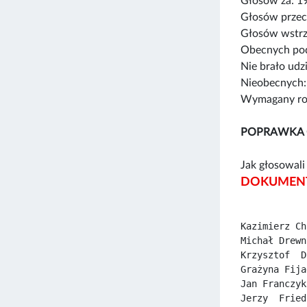
Głosów za: 1
Głosów przec
Głosów wstrz
Obecnych pod
Nie brało udz
Nieobecnych:
Wymagany rod
POPRAWKA
Jak głosowali 
DOKUMENT
Kazimierz Ch
Michał Drewn
Krzysztof  D
Grażyna Fija
Jan Franczyk
Jerzy  Fried