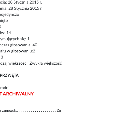
cia: 28 Stycznia 2015 r.
nia: 28 Stycznia 2015 r.
pojedynczo
nięte
3
iw: 14
ymujących się: 1
czas głosowania: 40
iału w głosowaniu:2
 3
zaj większości: Zwykła większość
PRZYJĘTA
radni:
 ARCHIWALNY
rzanowski...................Za