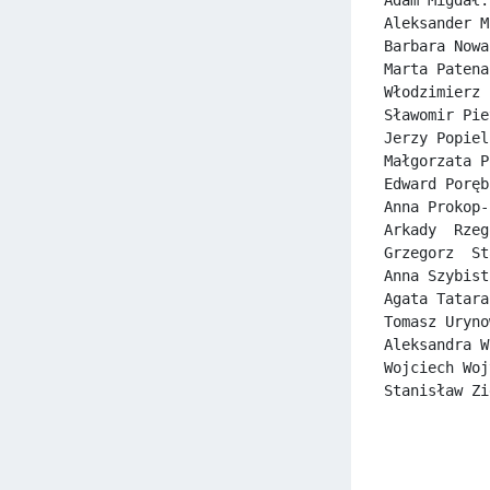
Aleksander M
Barbara Nowa
Marta Patena
Włodzimierz 
Sławomir Pie
Jerzy Popiel
Małgorzata P
Edward Poręb
Anna Prokop-
Arkady  Rzeg
Grzegorz  St
Anna Szybist
Agata Tatara
Tomasz Uryno
Aleksandra W
Wojciech Woj
Stanisław Zi