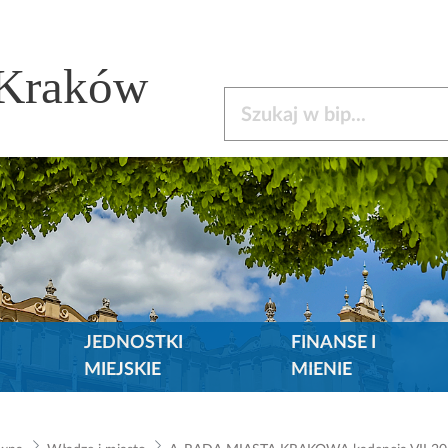
 Kraków
Szukaj w bip
JEDNOSTKI
FINANSE I
MIEJSKIE
MIENIE