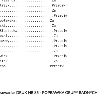
 Pietrus...................Za
trzyk......................Przeciw
...........................Za
............................Przeciw
opławska..................Za
ski........................Za
Staszecka...................Przeciw
ocki........................Za
awowy.......................Przeciw
............................Przeciw
............................Za
wicz........................Przeciw
itek........................Za
ęba.......................Przeciw
łosowania: DRUK NR 85 - POPRAWKA GRUPY RADNYCH