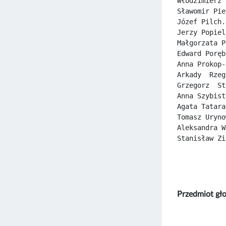
Włodzimierz 
Sławomir Pie
Józef Pilch.
Jerzy Popiel
Małgorzata P
Edward Poręb
Anna Prokop-
Arkady  Rzeg
Grzegorz  St
Anna Szybist
Agata Tatara
Tomasz Uryno
Aleksandra W
Stanisław Zi
Przedmiot g