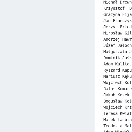
Michał Drewn
Krzysztof  D
Grażyna Fija
Jan Franczyk
Jerzy  Fried
Mirosław Gil
Andrzej Hawr
Józef Jałoch
Małgorzata J
Dominik Jaśk
Adam Kalita.
Ryszard Kapu
Mariusz Kęku
Wojciech Kol
Rafał Komare
Jakub Kosek.
Bogusław Koś
Wojciech Krz
Teresa Kwiat
Marek Lasota
Teodozja Mal
Adam Migdał.