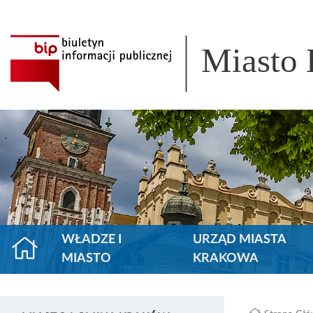
Miasto
WŁADZE I
URZĄD MIASTA
MIASTO
KRAKOWA