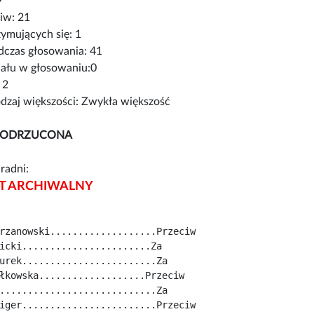
9
iw: 21
ymujących się: 1
czas głosowania: 41
iału w głosowaniu:0
 2
zaj większości: Zwykła większość
 ODRZUCONA
radni:
 ARCHIWALNY
rzanowski...................Przeciw
icki.......................Za
urek........................Za
łkowska...................Przeciw
............................Za
iger........................Przeciw