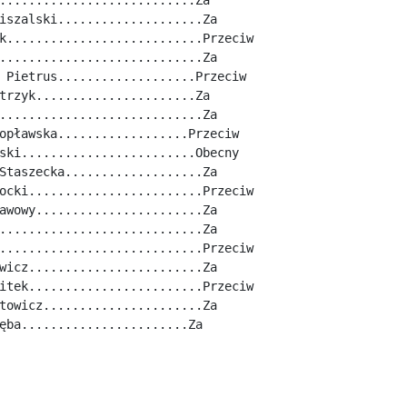
iszalski....................Za
k...........................Przeciw
............................Za
 Pietrus...................Przeciw
trzyk......................Za
............................Za
opławska..................Przeciw
ski........................Obecny
Staszecka...................Za
ocki........................Przeciw
awowy.......................Za
............................Za
............................Przeciw
wicz........................Za
itek........................Przeciw
towicz......................Za
ęba.......................Za