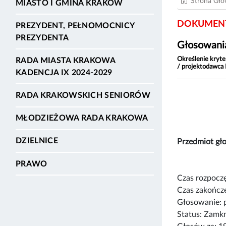
Strona Gł
MIASTO I GMINA KRAKÓW
DOKUMENT
PREZYDENT, PEŁNOMOCNICY
PREZYDENTA
Głosowania
Określenie kryte
RADA MIASTA KRAKOWA
/ projektodawca
KADENCJA IX 2024-2029
RADA KRAKOWSKICH SENIORÓW
MŁODZIEŻOWA RADA KRAKOWA
DZIELNICE
Przedmiot g
PRAWO
Czas rozpoczę
Czas zakończe
Głosowanie: 
Status: Zamk