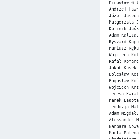
Mirosław Gil
Andrzej Hawr
Józef Jałoch
Małgorzata J
Dominik Jaśk
Adam Kalita.
Ryszard Kapu
Mariusz Kęku
Wojciech Kol
Rafał Komare
Jakub Kosek.
Bolesław Kos
Bogusław Koś
Wojciech Krz
Teresa Kwiat
Marek Lasota
Teodozja Mal
Adam Migdał.
Aleksander M
Barbara Nowa
Marta Patena