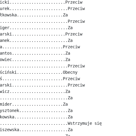
icki.......................Przeciw
urek........................Przeciw
łkowska...................Za
............................Przeciw
iger........................Za
arski......................Przeciw
anek........................Za
a.........................Przeciw
antos......................Za
owiec......................Za
............................Przeciw
ściński...................Obecny
ś.........................Przeciw
arski.......................Przeciw
wicz.......................Za
............................Za
mider.....................Za
ysztonek....................Za
kowska......................Za
............................Wstrzymuje się
iszewska....................Za
...........................Za