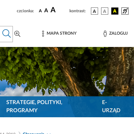
A
A
czcionka:
A
kontrast:
MAPA STRONY
ZALOGUJ
STRATEGIE, POLITYKI,
E-
PROGRAMY
URZĄD