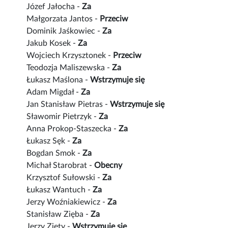
Józef Jałocha -
Za
Małgorzata Jantos -
Przeciw
Dominik Jaśkowiec -
Za
Jakub Kosek -
Za
Wojciech Krzysztonek -
Przeciw
Teodozja Maliszewska -
Za
Łukasz Maślona -
Wstrzymuje się
Adam Migdał -
Za
Jan Stanisław Pietras -
Wstrzymuje się
Sławomir Pietrzyk -
Za
Anna Prokop-Staszecka -
Za
Łukasz Sęk -
Za
Bogdan Smok -
Za
Michał Starobrat -
Obecny
Krzysztof Sułowski -
Za
Łukasz Wantuch -
Za
Jerzy Woźniakiewicz -
Za
Stanisław Zięba -
Za
Jerzy Zięty -
Wstrzymuje się