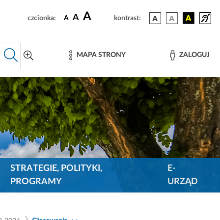
A
A
czcionka:
A
kontrast:
MAPA STRONY
ZALOGUJ
STRATEGIE, POLITYKI,
E-
PROGRAMY
URZĄD