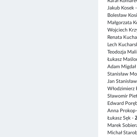
Rafał Komare
Jakub Kosek 
Bolesław Kos
Małgorzata K
Wojciech Krz
Renata Kucha
Lech Kuchars
Teodozja Mal
Łukasz Maślo
Adam Migdał
Stanisław Mo
Jan Stanisław
Włodzimierz 
Sławomir Pie
Edward Poręb
Anna Prokop-
Łukasz Sęk -
Marek Sobier
Michał Starob