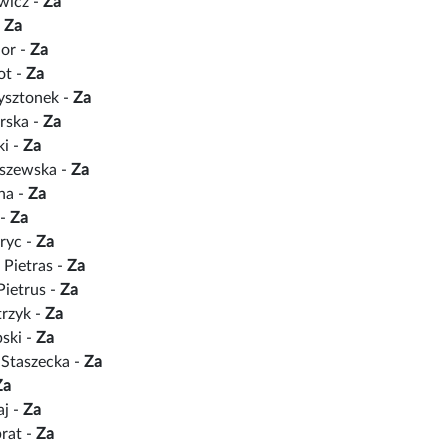
wicz -
Za
-
Za
ior -
Za
ot -
Za
ysztonek -
Za
rska -
Za
ki -
Za
iszewska -
Za
na -
Za
 -
Za
ryc -
Za
 Pietras -
Za
Pietrus -
Za
trzyk -
Za
ski -
Za
Staszecka -
Za
Za
aj -
Za
rat -
Za