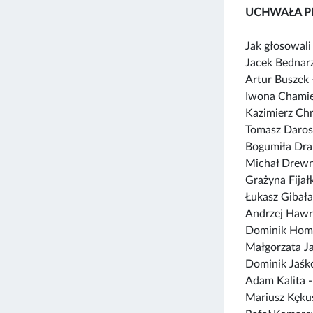
UCHWAŁA P
Jak głosowali 
Jacek Bednar
Artur Buszek
Iwona Chamie
Kazimierz Ch
Tomasz Daros
Bogumiła Dra
Michał Drewn
Grażyna Fija
Łukasz Gibała
Andrzej Hawr
Dominik Hom
Małgorzata J
Dominik Jaśk
Adam Kalita 
Mariusz Kęku