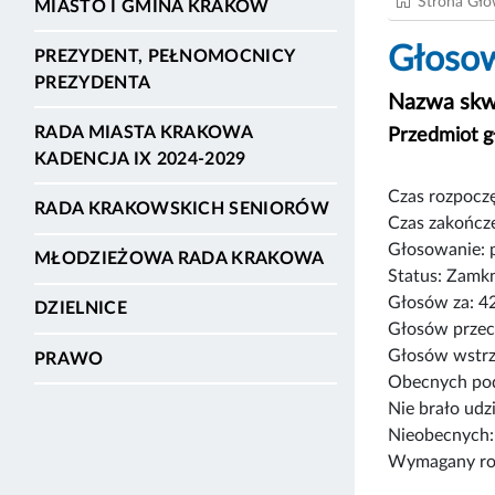
Strona Gł
MIASTO I GMINA KRAKÓW
Głosow
PREZYDENT, PEŁNOMOCNICY
PREZYDENTA
Nazwa skw
RADA MIASTA KRAKOWA
Przedmiot 
KADENCJA IX 2024-2029
Czas rozpoczę
RADA KRAKOWSKICH SENIORÓW
Czas zakończe
Głosowanie: 
MŁODZIEŻOWA RADA KRAKOWA
Status: Zamk
Głosów za: 4
DZIELNICE
Głosów przec
Głosów wstrz
PRAWO
Obecnych pod
Nie brało udz
Nieobecnych:
Wymagany rod