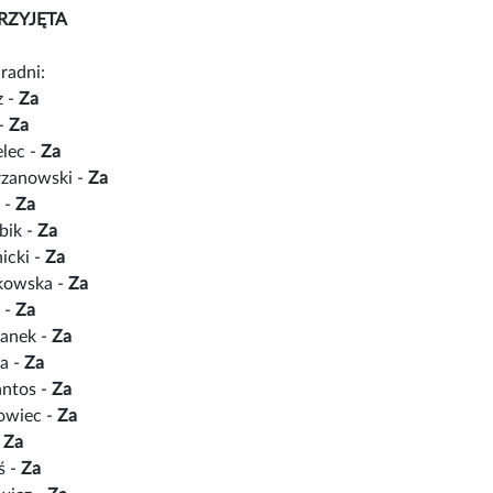
RZYJĘTA
radni:
z -
Za
 -
Za
lec -
Za
rzanowski -
Za
 -
Za
bik -
Za
icki -
Za
łkowska -
Za
 -
Za
anek -
Za
a -
Za
antos -
Za
owiec -
Za
-
Za
ś -
Za