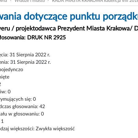
ówna
Władze i miasto
RADA MIASTA KRAKOWA kadencja VIII 201
ania dotyczące punktu porządku
eru / projektodawca Prezydent Miasta Krakowa/ D
głosowania: DRUK NR 2925
cia: 31 Sierpnia 2022 r.
nia: 31 Sierpnia 2022 r.
pojedynczo
nięte
2
iw: 0
ymujących się: 0
czas głosowania: 42
iału w głosowaniu: 0
 1
zaj większości: Zwykła większość