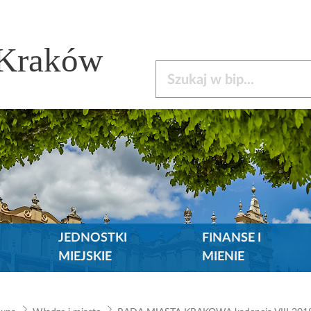
 Kraków
Szukaj w bip
JEDNOSTKI
FINANSE I
MIEJSKIE
MIENIE