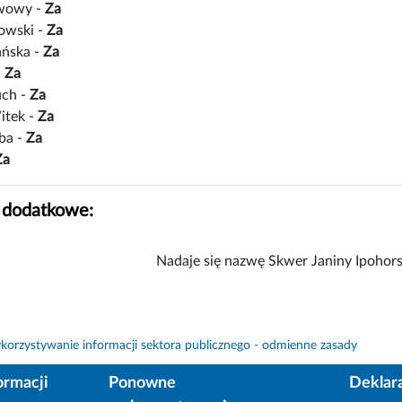
awowy -
Za
owski -
Za
ańska -
Za
-
Za
uch -
Za
itek -
Za
ba -
Za
Za
 dodatkowe:
Nadaje się nazwę Skwer Janiny Ipohors
orzystywanie informacji sektora publicznego - odmienne zasady
ormacji
Ponowne
Deklar