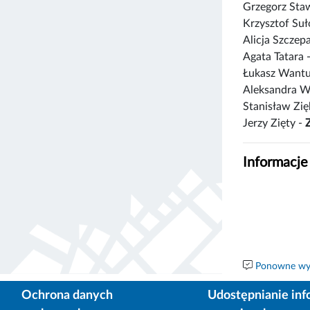
Grzegorz St
Krzysztof Suł
Alicja Szczep
Agata Tatara 
Łukasz Want
Aleksandra W
Stanisław Zię
Jerzy Zięty -
Informacje
Ponowne wyk
Ochrona danych
Udostępnianie inf