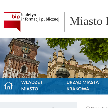
Miasto
WŁADZE I
URZĄD MIASTA
MIASTO
KRAKOWA