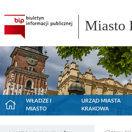
Miasto
WŁADZE I
URZĄD MIASTA
MIASTO
KRAKOWA