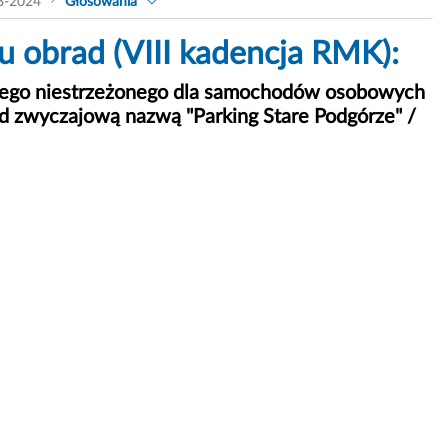
8-2024
Głosowania
 obrad (VIII kadencja RMK):
atnego niestrzeżonego dla samochodów osobowych
od zwyczajową nazwą "Parking Stare Podgórze" /