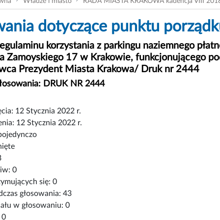
ówna
Władze i miasto
RADA MIASTA KRAKOWA kadencja VIII 201
ania dotyczące punktu porządku
regulaminu korzystania z parkingu naziemnego pł
ana Zamoyskiego 17 w Krakowie, funkcjonującego p
wca Prezydent Miasta Krakowa/ Druk nr 2444
głosowania: DRUK NR 2444
cia: 12 Stycznia 2022 r.
nia: 12 Stycznia 2022 r.
pojedynczo
nięte
3
iw: 0
ymujących się: 0
czas głosowania: 43
iału w głosowaniu: 0
 0