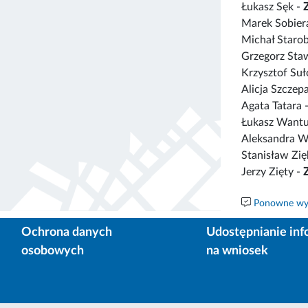
Łukasz Sęk -
Marek Sobier
Michał Starob
Grzegorz St
Krzysztof Suł
Alicja Szczep
Agata Tatara 
Łukasz Want
Aleksandra W
Stanisław Zię
Jerzy Zięty -
Ponowne wyk
Ochrona danych
Udostępnianie inf
osobowych
na wniosek