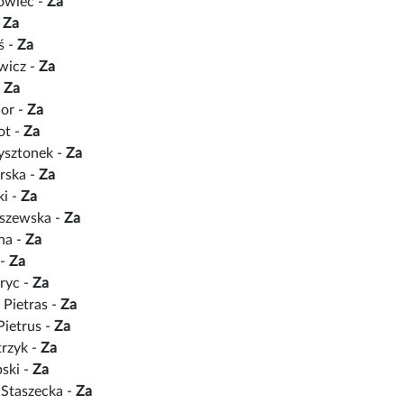
owiec -
Za
-
Za
ś -
Za
wicz -
Za
-
Za
ior -
Za
ot -
Za
ysztonek -
Za
rska -
Za
ki -
Za
iszewska -
Za
na -
Za
 -
Za
ryc -
Za
 Pietras -
Za
Pietrus -
Za
trzyk -
Za
ski -
Za
Staszecka -
Za