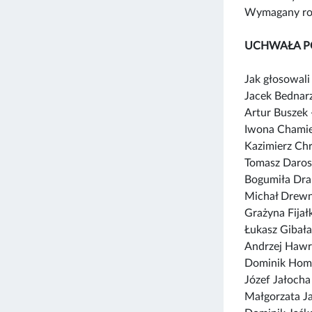
Wymagany rod
UCHWAŁA P
Jak głosowali 
Jacek Bednar
Artur Buszek
Iwona Chamie
Kazimierz Ch
Tomasz Daros
Bogumiła Dra
Michał Drewn
Grażyna Fija
Łukasz Gibała
Andrzej Hawr
Dominik Hom
Józef Jałocha
Małgorzata J