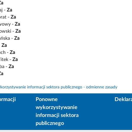
Za
aj -
Za
rat -
Za
awowy -
Za
owski -
Za
ańska -
Za
-
Za
uch -
Za
itek -
Za
ba -
Za
Za
orzystywanie informacji sektora publicznego - odmienne zasady
ormacji
Ponowne
Deklar
wykorzystywanie
informacji sektora
publicznego