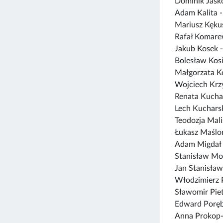
Dominik Jaśk
Adam Kalita 
Mariusz Kęku
Rafał Komare
Jakub Kosek 
Bolesław Kos
Małgorzata K
Wojciech Krz
Renata Kucha
Lech Kuchars
Teodozja Mal
Łukasz Maślo
Adam Migdał
Stanisław Mo
Jan Stanisław
Włodzimierz 
Sławomir Pie
Edward Poręb
Anna Prokop-