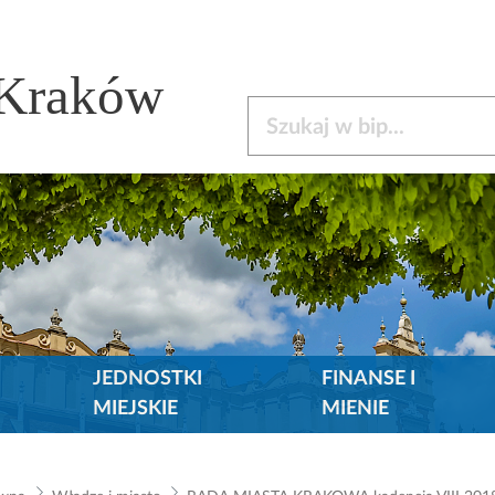
 Kraków
Szukaj w bip
JEDNOSTKI
FINANSE I
MIEJSKIE
MIENIE