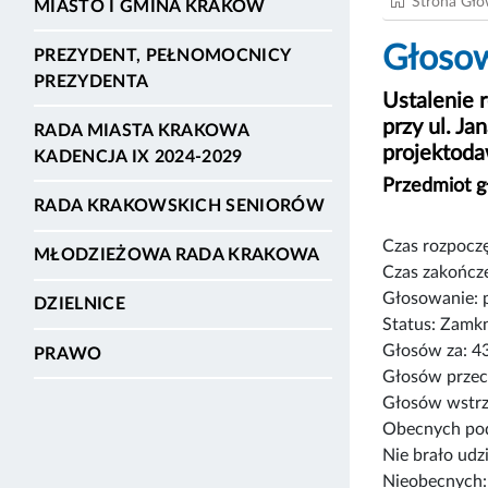
Strona Gł
MIASTO I GMINA KRAKÓW
Głosow
PREZYDENT, PEŁNOMOCNICY
PREZYDENTA
Ustalenie 
przy ul. J
RADA MIASTA KRAKOWA
projektoda
KADENCJA IX 2024-2029
Przedmiot 
RADA KRAKOWSKICH SENIORÓW
Czas rozpoczę
MŁODZIEŻOWA RADA KRAKOWA
Czas zakończe
Głosowanie: 
DZIELNICE
Status: Zamk
Głosów za: 4
PRAWO
Głosów przec
Głosów wstrz
Obecnych pod
Nie brało udz
Nieobecnych: