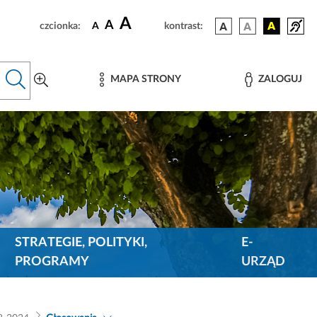
A
A
czcionka:
A
kontrast:
MAPA STRONY
ZALOGUJ
STRATEGIE, POLITYKI,
E-
PROGRAMY
URZĄD