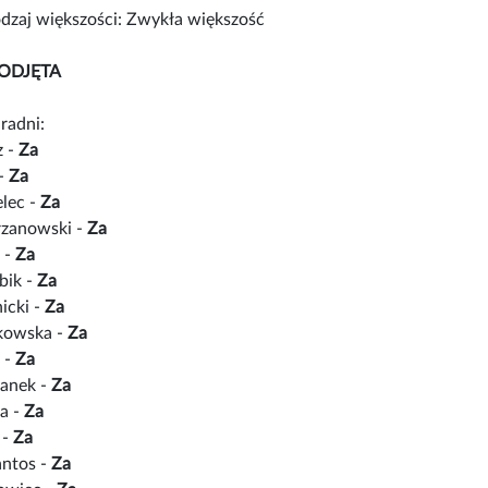
zaj większości: Zwykła większość
ODJĘTA
radni:
z -
Za
 -
Za
lec -
Za
rzanowski -
Za
 -
Za
bik -
Za
icki -
Za
łkowska -
Za
 -
Za
anek -
Za
a -
Za
 -
Za
antos -
Za