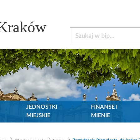
 Kraków
Szukaj w bip
JEDNOSTKI
FINANSE I
MIEJSKIE
MIENIE