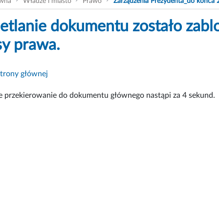
ówna
Władze i miasto
Prawo
Zarządzenia Prezydenta_do końca 
tlanie dokumentu zostało zabl
sy prawa.
strony głównej
 przekierowanie do dokumentu głównego nastąpi za
4
sekund.