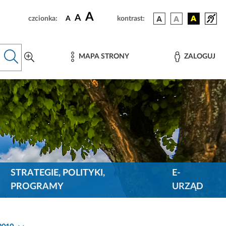
A
A
czcionka:
A
kontrast:
MAPA STRONY
ZALOGUJ
STRATEGIE, POLITYKI,
E-
PROGRAMY
URZĄD