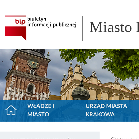
Miasto
WŁADZE I
URZĄD MIASTA
MIASTO
KRAKOWA