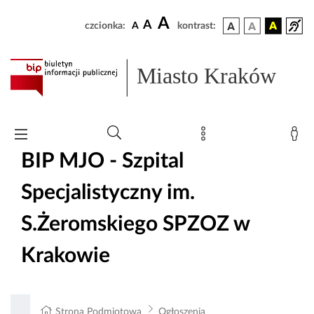
A
A
czcionka:
A
kontrast:
Miasto Kraków
BIP MJO - Szpital
Specjalistyczny im.
S.Żeromskiego SPZOZ w
Krakowie
Strona Podmiotowa
Ogłoszenia