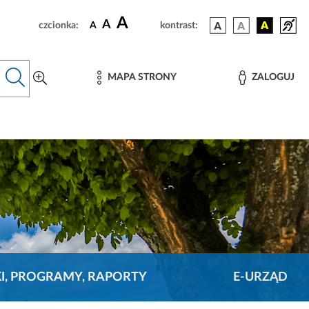
A
A
czcionka:
A
kontrast:
MAPA STRONY
ZALOGUJ
KI, PROGRAMY, RAPORTY
E-URZĄD