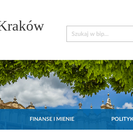
 Kraków
Szukaj w bip
FINANSE I MIENIE
POLITY