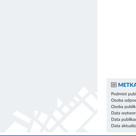
METKA
Podmiot publ
Osoba odpowi
Osoba publik
Data wytworz
Data publikac
Data aktualiza