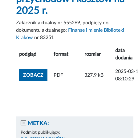
2025 r.
Załącznik aktualny nr 555269, podpięty do
dokumentu aktualnego:
Finanse i mienie Biblioteki
Kraków
nr 83251
data
podgląd
format
rozmiar
dodania
2025-03-
ZOBACZ ZAŁĄCZNIK
ZOBACZ
PDF
327.9 kB
08:10:29
METKA:
Podmiot publikujący: